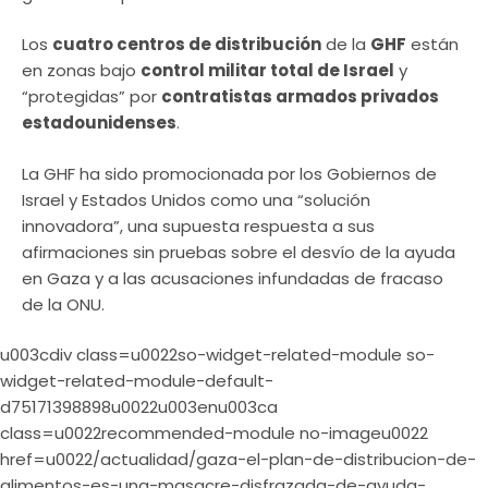
Los
cuatro centros de distribución
de la
GHF
están
en zonas bajo
control militar total de Israel
y
“protegidas” por
contratistas armados privados
estadounidenses
.
La GHF ha sido promocionada por los Gobiernos de
Israel y Estados Unidos como una “solución
innovadora”, una supuesta respuesta a sus
afirmaciones sin pruebas sobre el desvío de la ayuda
en Gaza y a las acusaciones infundadas de fracaso
de la ONU.
u003cdiv class=u0022so-widget-related-module so-
widget-related-module-default-
d75171398898u0022u003enu003ca
class=u0022recommended-module no-imageu0022
href=u0022/actualidad/gaza-el-plan-de-distribucion-de-
alimentos-es-una-masacre-disfrazada-de-ayuda-