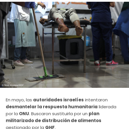
En mayo, las
autoridades israelíes
intentaron
desmantelar la respuesta humanitaria
liderada
por la
ONU
. Buscaron sustituirla por un
plan
militarizado de distribución de alimentos
gestionado por la
GHF
.