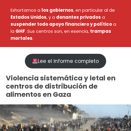
Exhortamos a
los gobiernos
, en particular al de
Estados Unidos
, y a
donantes privados
a
suspender todo apoyo financiero y político
a
la
GHF
. Sus centros son, en esencia,
trampas
mortales
.
Lee el informe completo
Violencia sistemática y letal en
centros de distribución de
alimentos en Gaza