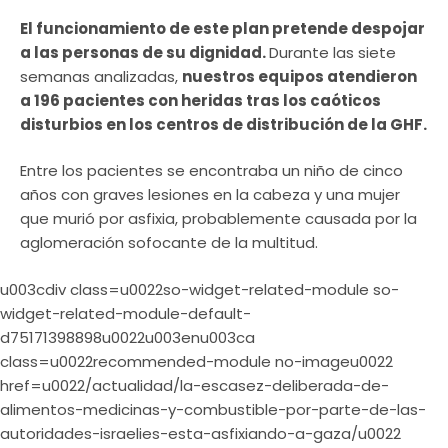
El funcionamiento de este plan pretende despojar
a las personas de su dignidad.
Durante las siete
semanas analizadas,
nuestros equipos atendieron
a 196 pacientes con heridas tras los caóticos
disturbios en los centros de distribución de la GHF.
Entre los pacientes se encontraba un niño de cinco
años con graves lesiones en la cabeza y una mujer
que murió por asfixia, probablemente causada por la
aglomeración sofocante de la multitud.
u003cdiv class=u0022so-widget-related-module so-
widget-related-module-default-
d75171398898u0022u003enu003ca
class=u0022recommended-module no-imageu0022
href=u0022/actualidad/la-escasez-deliberada-de-
alimentos-medicinas-y-combustible-por-parte-de-las-
autoridades-israelies-esta-asfixiando-a-gaza/u0022