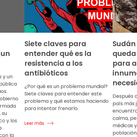
Siete claves para
Sudán 
¿un
entender qué es la
queda
resistencia a los
para a
antibióticos
innum
s y un
necesi
pública
¿Por qué es un problema mundial?
os.
Siete claves para entender este
Después de
gobierno
problema y qué estamos haciendo
país más j
 armada
para intentar frenarlo.
encuentra
 su
calma, pe
co y los
Leer más
médicas y
a
población
 con la