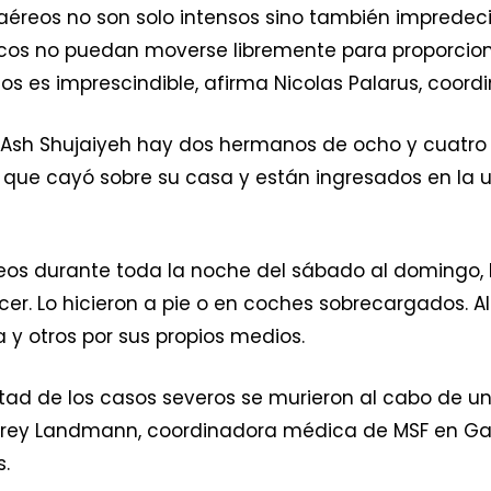
aéreos no son solo intensos sino también impredeci
icos no puedan moverse libremente para proporcion
 es imprescindible, afirma Nicolas Palarus, coor
 de Ash Shujaiyeh hay dos hermanos de ocho y cuat
l que cayó sobre su casa y están ingresados en la
eos durante toda la noche del sábado al domingo,
cer. Lo hicieron a pie o en coches sobrecargados. A
a y otros por sus propios medios.
itad de los casos severos se murieron al cabo de u
udrey Landmann, coordinadora médica de MSF en Gaz
.