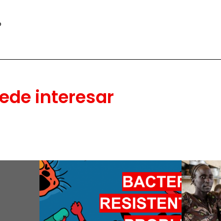
o
ede interesar