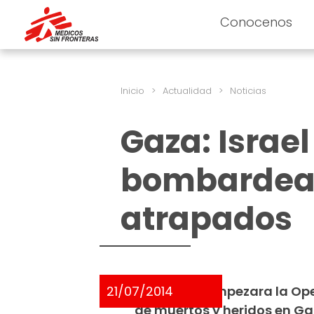
Conocenos
Inicio
>
Actualidad
>
Noticias
Gaza: Israe
bombardear 
atrapados
21/07/2014
Desde que empezara la Ope
de muertos y heridos en Gaz