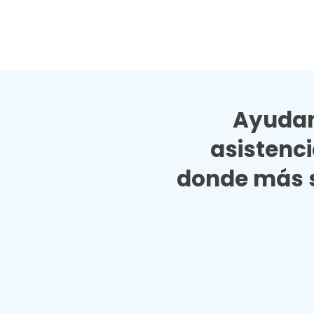
Ayudan
asistenc
donde más s