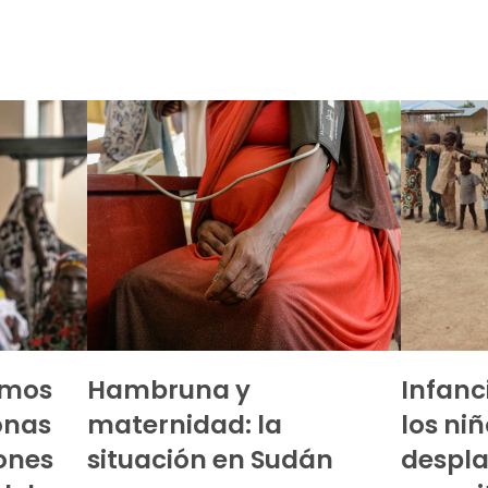
emos
Hambruna y
Infanc
onas
maternidad: la
los ni
iones
situación en Sudán
despla