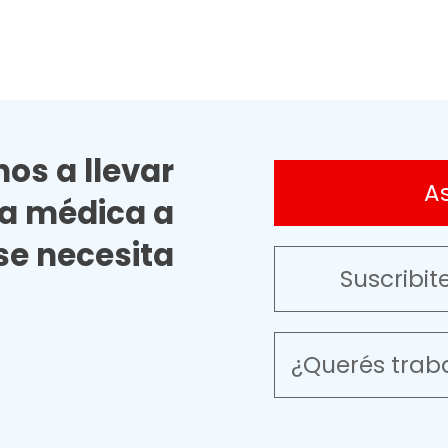
os a llevar
A
ia médica a
e necesita
Suscribit
¿Querés trab