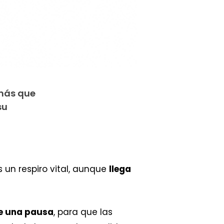
 más que
su
es un respiro vital, aunque
llega
ue una pausa
, para que las