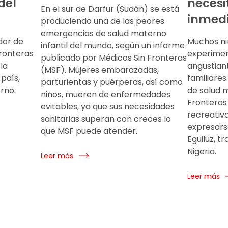
del
necesi
En el sur de Darfur (Sudán) se está
inmed
produciendo una de las peores
emergencias de salud materno
dor de
Muchos ni
infantil del mundo, según un informe
ronteras
experimen
publicado por Médicos Sin Fronteras
la
angustian
(MSF). Mujeres embarazadas,
 país,
familiares
parturientas y puérperas, así como
rno.
de salud 
niños, mueren de enfermedades
Fronteras
evitables, ya que sus necesidades
recreativa
sanitarias superan con creces lo
expresarse
que MSF puede atender.
Eguiluz, t
Nigeria.
Leer más
Leer más