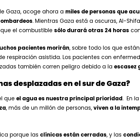
al de Gaza, acoge ahora a
miles de personas que acu
 bombardeos
. Mientras Gaza está a oscuras, Al-Shif
nque el combustible
sólo durará otras 24 horas
com
muchos pacientes morirán
, sobre todo los que están
e respiración asistida. Los pacientes con enferme
zadas también corren peligro debido a la
escasez 
nas desplazadas en el sur de Gaza?
el que
el agua es nuestra principal prioridad
. ​ En
aza
, más de un millón de personas,
viven a la intem
sica porque las
clínicas están cerradas
, y las
condi