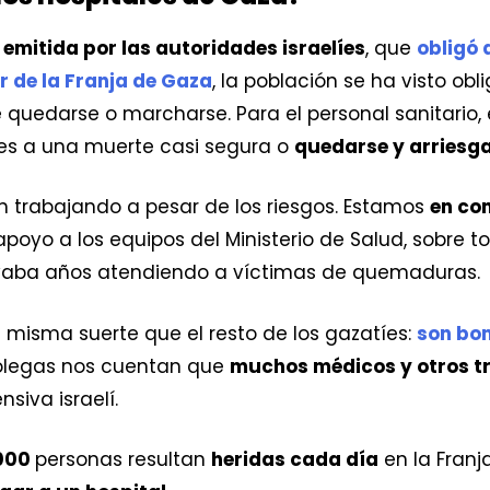
emitida por las autoridades israelíes
, que
obligó 
r de la Franja de Gaza
, la población se ha visto ob
quedarse o marcharse. Para el personal sanitario, e
es a una muerte casi segura o
quedarse y arriesga
n trabajando a pesar de los riesgos. Estamos
en co
poyo a los equipos del Ministerio de Salud, sobre t
evaba años atendiendo a víctimas de quemaduras.
a misma suerte que el resto de los gazatíes:
son bo
colegas nos cuentan que
muchos médicos y otros t
nsiva israelí.
.000
personas resultan
heridas cada día
en la Franj