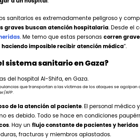
gar a un hospital
.
os sanitarios es extremadamente peligroso y comp
ás graves buscan atención hospitalaria
. Desde el 
heridas
. Me temo que estas personas
corren grave 
á haciendo imposible recibir atención médica
”.
el sistema sanitario en Gaza?
ulancias que transportan a las víctimas de los ataques se agolpan a
r/AFP.
so de la atención al paciente
. El personal médico 
mo es debido. Todo se hace en condiciones paupér
cos
. Hay un
flujo constante de pacientes y heridos
uras, fracturas y miembros aplastados.