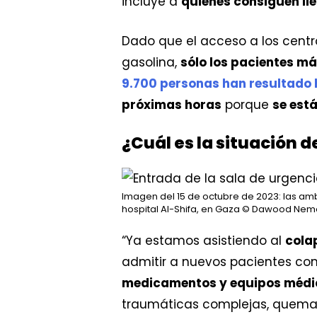
incluye a
quienes consiguen lle
Dado que el acceso a los centr
gasolina,
sólo los pacientes m
9.700 personas han resultado 
próximas horas
porque
se est
¿Cuál es la situación d
Imagen del 15 de octubre de 2023: las amb
hospital Al-Shifa, en Gaza
© Dawood Neme
“Ya estamos asistiendo al
colap
admitir a nuevos pacientes co
medicamentos y equipos médi
traumáticas complejas, quemad