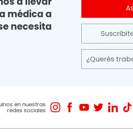
os a llevar
A
ia médica a
e necesita
Suscribit
¿Querés trab
uinos en nuestras
redes sociales