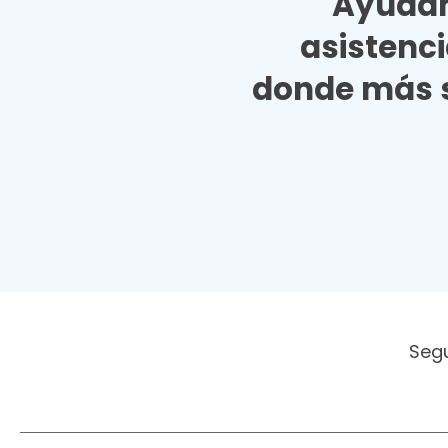
Ayudan
asistenc
donde más s
Seg