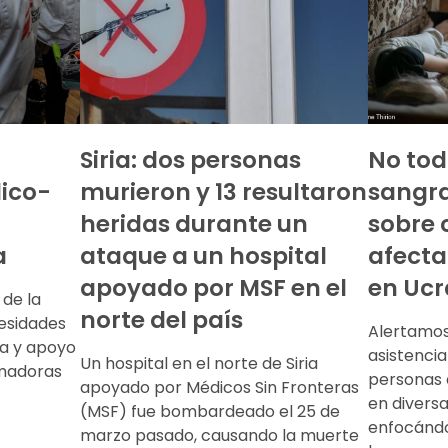
Siria: dos personas
No tod
ico-
murieron y 13 resultaron
sangra
heridas durante un
sobre 
a
ataque a un hospital
afecta
apoyado por MSF en el
en Ucr
 de la
norte del país
cesidades
Alertamos
na y apoyo
asistencia
Un hospital en el norte de Siria
umadoras
personas 
apoyado por Médicos Sin Fronteras
en diversa
(MSF) fue bombardeado el 25 de
enfocándo
marzo pasado, causando la muerte