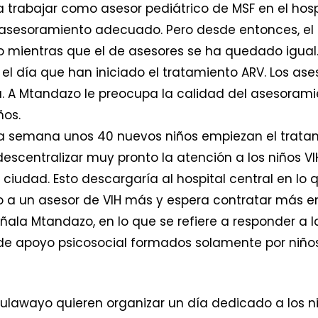
rabajar como asesor pediátrico de MSF en el hospi
asesoramiento adecuado. Pero desde entonces, el 
 mientras que el de asesores se ha quedado igual
el día que han iniciado el tratamiento ARV. Los ase
a. A Mtandazo le preocupa la calidad del asesorami
ños.
 semana unos 40 nuevos niños empiezan el tratam
scentralizar muy pronto la atención a los niños VIH
a ciudad. Esto descargaría al hospital central en l
o a un asesor de VIH más y espera contratar más en 
señala Mtandazo, en lo que se refiere a responder a
s de apoyo psicosocial formados solamente por niño
ulawayo quieren organizar un día dedicado a los niñ