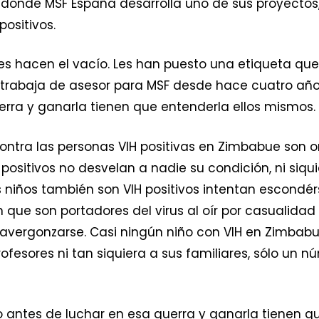
, donde MSF España desarrolla uno de sus proyectos,
ositivos.
 Les hacen el vacío. Les han puesto una etiqueta qu
e trabaja de asesor para MSF desde hace cuatro años.
rra y ganarla tienen que entenderla ellos mismos.
contra las personas VIH positivas en Zimbabue son 
ositivos no desvelan a nadie su condición, ni siquie
 niños también son VIH positivos intentan escondérs
n que son portadores del virus al oír por casualida
 avergonzarse. Casi ningún niño con VIH en Zimbabu
rofesores ni tan siquiera a sus familiares, sólo u
ero antes de luchar en esa guerra y ganarla tienen q