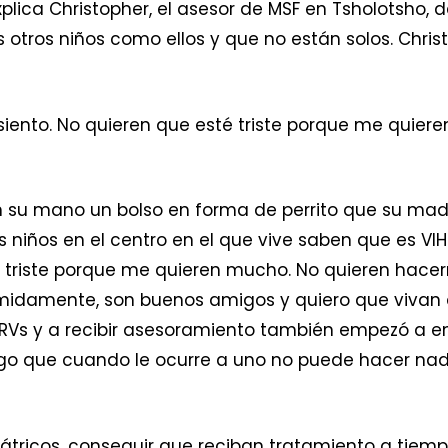
xplica Christopher, el asesor de MSF en Tsholotsho, 
tros niños como ellos y que no están solos. Christ
 siento. No quieren que esté triste porque me quie
en su mano un bolso en forma de perrito que su mad
niños en el centro en el que vive saben que es VIH+
é triste porque me quieren mucho. No quieren hacer
ímidamente, son buenos amigos y quiero que vivan 
s y a recibir asesoramiento también empezó a ent
algo que cuando le ocurre a uno no puede hacer na
átricos, conseguir que reciban tratamiento a tiemp