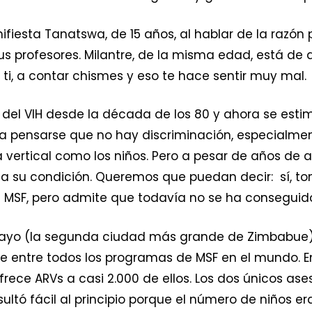
nifiesta Tanatswa, de 15 años, al hablar de la razón
us profesores. Milantre, de la misma edad, está d
ti, a contar chismes y eso te hace sentir muy mal.
 del VIH desde la década de los 80 y ahora se esti
ría pensarse que no hay discriminación, especialme
 vertical como los niños. Pero a pesar de años de a
a su condición. Queremos que puedan decir:  sí, to
e MSF, pero admite que todavía no se ha conseguid
awayo (la segunda ciudad más grande de Zimbabue),
e entre todos los programas de MSF en el mundo. En
frece ARVs a casi 2.000 de ellos. Los dos únicos ase
ultó fácil al principio porque el número de niños era