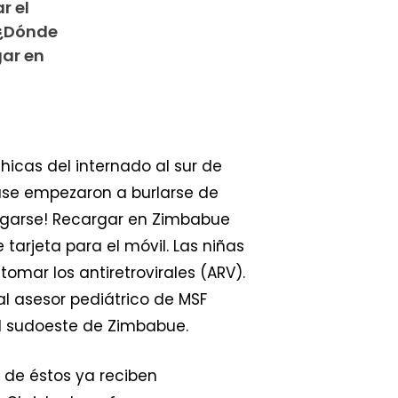
r el
¿Dónde
gar en
chicas del internado al sur de
ase empezaron a burlarse de
rgarse! Recargar en Zimbabue
tarjeta para el móvil. Las niñas
omar los antiretrovirales (ARV).
al asesor pediátrico de MSF
al sudoeste de Zimbabue.
 de éstos ya reciben