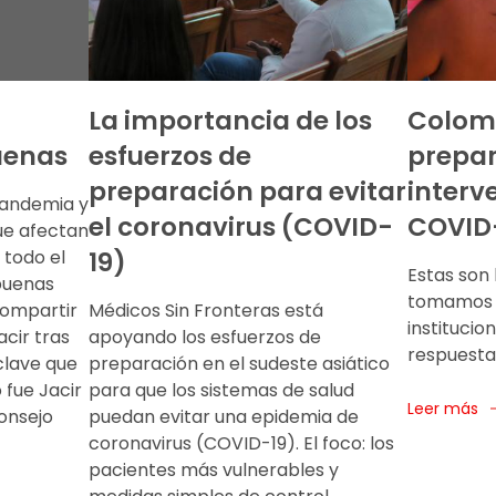
La importancia de los
Colomb
uenas
esfuerzos de
prepa
preparación para evitar
interve
pandemia y
el coronavirus (COVID-
COVID
ue afectan
 todo el
19)
Estas son 
buenas
tomamos p
Compartir
Médicos Sin Fronteras está
institucio
cir tras
apoyando los esfuerzos de
respuesta
clave que
preparación en el sudeste asiático
 fue Jacir
para que los sistemas de salud
Leer más
consejo
puedan evitar una epidemia de
coronavirus (COVID-19). El foco: los
pacientes más vulnerables y