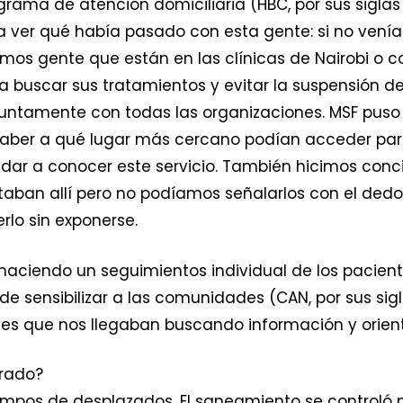
rograma de atención domiciliaria (HBC, por sus sigl
ver qué había pasado con esta gente: si no venía 
imos gente que están en las clínicas de Nairobi o 
a buscar sus tratamientos y evitar la suspensión de 
njuntamente con todas las organizaciones. MSF puso
saber a qué lugar más cercano podían acceder par
ar a conocer este servicio. También hicimos conc
taban allí pero no podíamos señalarlos con el ded
lo sin exponerse.
 haciendo un seguimientos individual de los pacie
e sensibilizar a las comunidades (CAN, por sus sig
es que nos llegaban buscando información y orient
trado?
ampos de desplazados. El saneamiento se controló 