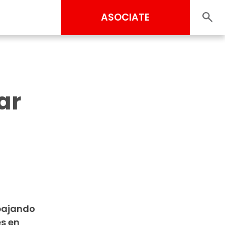
ASOCIATE
ar
abajando
es en