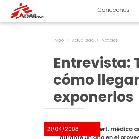
Conocenos
Inicio
>
Actualidad
>
Noticias
Entrevista:
cómo llegar
exponerlos
21/04/2008
Gabriela Peukert, médica a
durante un año en el proye