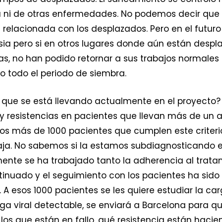
a ni de otras enfermedades. No podemos decir que
relacionada con los desplazados. Pero en el futur
Busia pero si en otros lugares donde aún están des
s, no han podido retornar a sus trabajos normales n
o todo el periodo de siembra.
 que se está llevando actualmente en el proyecto?
s y resistencias en pacientes que llevan más de un
mos más de 1000 pacientes que cumplen este criterio 
a. No sabemos si la estamos subdiagnosticando en 
mente se ha trabajado tanto la adherencia al trat
tinuado y el seguimiento con los pacientes ha sid
er. A esos 1000 pacientes se les quiere estudiar la c
a viral detectable, se enviará a Barcelona para 
, los que están en fallo, qué resistencia están haci