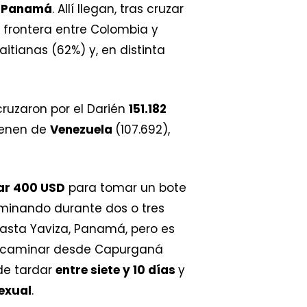
n
Panamá
. Allí llegan, tras cruzar
 frontera entre Colombia y
itianas (62%) y, en distinta
ruzaron por el Darién
151.182
ienen de
Venezuela
(107.692),
ar 400 USD
para tomar un bote
minando durante dos o tres
asta Yaviza, Panamá, pero es
en caminar desde Capurganá
de tardar
entre siete y 10 días
y
sexual
.