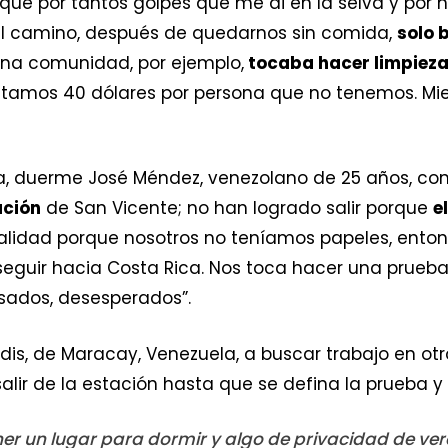
que por tantos golpes que me di en la selva y por
 el camino, después de quedarnos sin comida,
solo 
na comunidad, por ejemplo,
tocaba hacer limpieza
itamos 40 dólares por persona que no tenemos. Mie
pa, duerme José Méndez, venezolano de 25 años, con
ación
de San Vicente; no han logrado salir porque
e
alidad porque nosotros no teníamos papeles, enton
 seguir hacia Costa Rica. Nos toca hacer una prueb
sados, desesperados”.
dis, de Maracay, Venezuela, a buscar trabajo en otro
alir de la estación hasta que se defina la prueba y 
ner un lugar para dormir y algo de privacidad de v