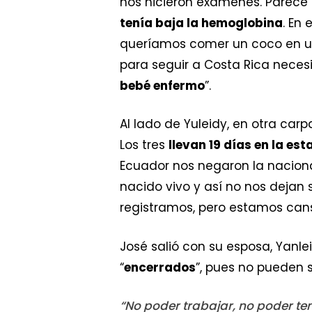
nos hicieron exámenes. Parece 
tenía baja la hemoglobina
. En
queríamos comer un coco en u
para seguir a Costa Rica neces
bebé enfermo
”.
Al lado de Yuleidy, en otra car
Los tres
llevan 19 días en la est
Ecuador nos negaron la nacion
nacido vivo y así no nos dejan
registramos, pero estamos can
José salió con su esposa, Yanlei
“
encerrados
”, pues no pueden s
“No poder trabajar, no poder te