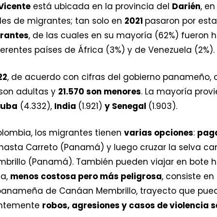
Vicente
está ubicada en la provincia del
Darién
, e
iles de migrantes; tan solo en
2021
pasaron por esta
grantes
, de las cuales en su mayoría (62%) fueron ha
ferentes países de África (3%) y de Venezuela (2%).
22
, de acuerdo con cifras del gobierno panameño, c
2 son adultas y
21.570 son menores
. La mayoría prov
uba
(4.332),
India
(1.921)
y Senegal
(1.903).
lombia, los migrantes tienen
varias opciones
:
pag
asta Carreto (Panamá) y luego cruzar la selva ca
mbrillo (Panamá). También pueden viajar en bote h
ta,
menos costosa pero más peligrosa
, consiste 
panameña de Canáan Membrillo, trayecto que pue
antemente
robos, agresiones y casos de violencia 