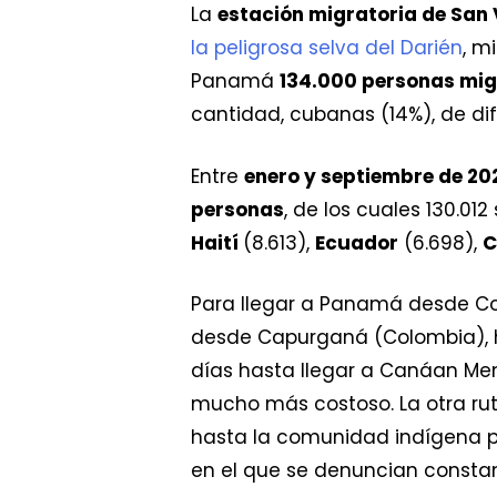
La
estación migratoria de San 
la peligrosa selva del Darién
, m
Panamá
134.000 personas mi
cantidad, cubanas (14%), de di
Entre
enero y septiembre de 20
personas
, de los cuales 130.01
Haití
(8.613),
Ecuador
(6.698),
C
Para llegar a Panamá desde Co
desde Capurganá (Colombia), h
días hasta llegar a Canáan Me
mucho más costoso. La otra ru
hasta la comunidad indígena 
en el que se denuncian const