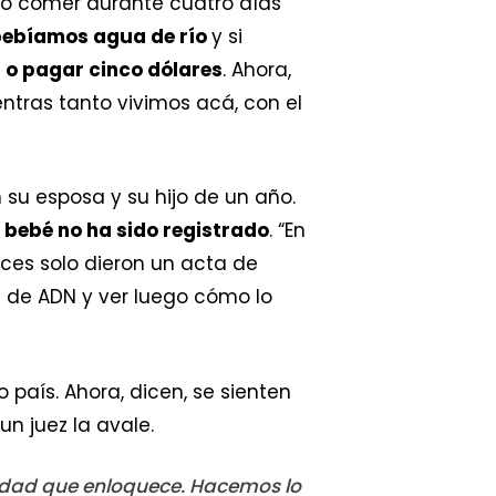
 no comer durante cuatro días
bebíamos agua de río
y si
 o pagar cinco dólares
. Ahora,
ntras tanto vivimos acá, con el
 su esposa y su hijo de un año.
l bebé no ha sido registrado
. “En
ces solo dieron un acta de
a de ADN y ver luego cómo lo
 país. Ahora, dicen, se sienten
un juez la avale.
erdad que enloquece. Hacemos lo