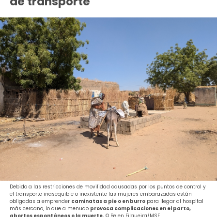
de transporte
Debido a las restricciones de movilidad causadas por los puntos de control y
el transporte inasequible o inexistente las mujeres embarazadas están
obligadas a emprender
caminatas a pie o en burro
para llegar al hospital
más cercano, lo que a menudo
provoca complicaciones en el parto,
abortos espontáneos o la muerte.
© Belen Filgueira/MSF