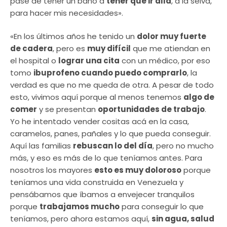
pasé de tener un baño a
tener que ir allá
, a la selva,
para hacer mis necesidades».
«En los últimos años he tenido un
dolor muy fuerte
de cadera
, pero es
muy difícil
que me atiendan en
el hospital o
lograr una cita
con un médico, por eso
tomo
ibuprofeno cuando puedo comprarlo
, la
verdad es que no me queda de otra. A pesar de todo
esto, vivimos aquí porque al menos tenemos
algo de
comer
y se presentan
oportunidades de trabajo
.
Yo he intentado vender cositas acá en la casa,
caramelos, panes, pañales y lo que pueda conseguir.
Aquí las familias
rebuscan lo del día
, pero no mucho
más, y eso es más de lo que teníamos antes. Para
nosotros los mayores
esto es muy doloroso
porque
teníamos una vida construida en Venezuela y
pensábamos que íbamos a envejecer tranquilos
porque
trabajamos mucho
para conseguir lo que
teníamos, pero ahora estamos aquí,
sin agua, salud