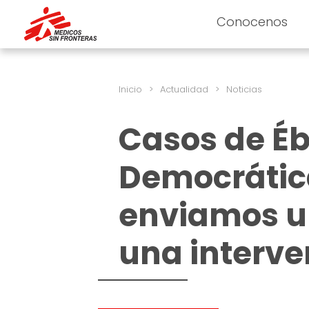
Conocenos
Inicio
>
Actualidad
>
Noticias
Casos de Éb
Democrática
enviamos u
una interv