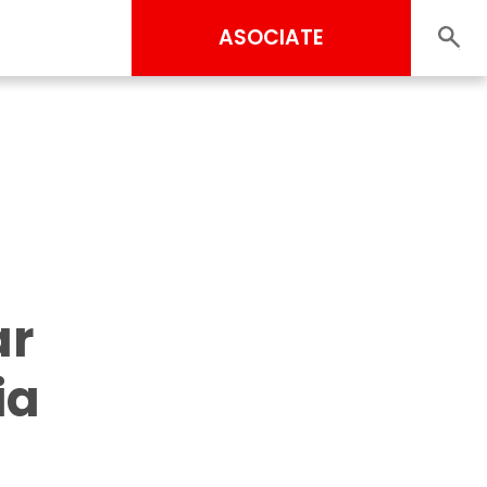
ASOCIATE
ar
ia