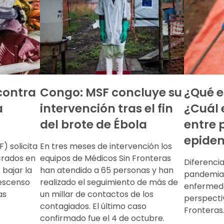
 contra
Congo: MSF concluye su
¿Qué 
a
intervención tras el fin
¿Cuál 
del brote de Ébola
entre 
epide
) solicita
En tres meses de intervención los
crados en
equipos de Médicos Sin Fronteras
Diferencia
 bajar la
han atendido a 65 personas y han
pandemia 
descenso
realizado el seguimiento de más de
enfermeda
as
un millar de contactos de los
perspecti
contagiados. El último caso
Fronteras
confirmado fue el 4 de octubre.