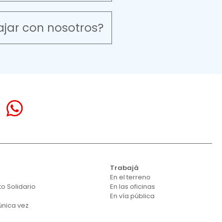
ajar con nosotros?
á
Trabajá
En el terreno
o Solidario
En las oficinas
En vía pública
única vez