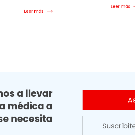
Leer más
Leer más
os a llevar
A
ia médica a
e necesita
Suscribit