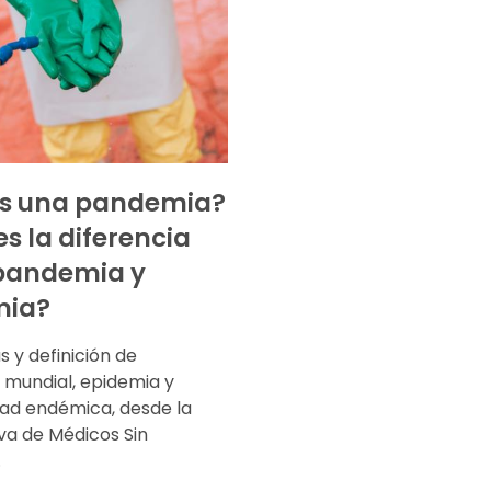
es una pandemia?
es la diferencia
pandemia y
mia?
s y definición de
mundial, epidemia y
d endémica, desde la
va de Médicos Sin
.