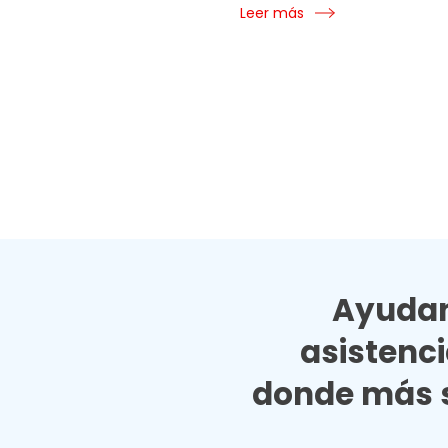
Leer más
Ayudan
asistenc
donde más s