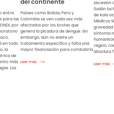
del continente
secesión d
Sudán luc
o entre
Países como Bolivia, Perú y
de kala a
s para las
Colombia se ven cada vez más
Médicos Si
DNDi, por
afectados por los brotes que
gravedad 
aboratorio
genera la picadura de dengue. Sin
síntoma m
uco,
embargo, aún no existe un
humanitari
rá en todo
tratamiento específico y falta una
región, c
o, la
mayor financiación para combatirla.
absoluta f
trica de
mento más
Leer más
Leer más
agas. Los