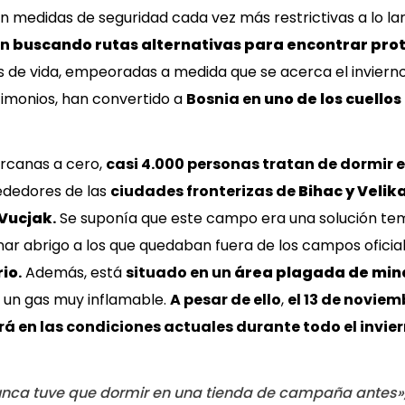
on medidas de seguridad cada vez más restrictivas a lo lar
an
buscando rutas alternativas para encontrar pro
nes de vida, empeoradas a medida que se acerca el inviern
timonios, han convertido a
Bosnia
en
uno de los cuello
rcanas a cero,
casi 4.000 personas tratan de dormir 
ededores de las
ciudades fronterizas de
Bihac y Velik
Vucjak
.
Se suponía que este campo era una solución tem
nar abrigo a los que quedaban fuera de los campos oficia
rio
.
Además, está
situado en un
área plagada de mina
un gas muy inflamable.
A pesar de ello
,
el 13 de novie
á en las condiciones actuales
durante
todo el invie
nunca tuve que dormir en una tienda de campaña antes»