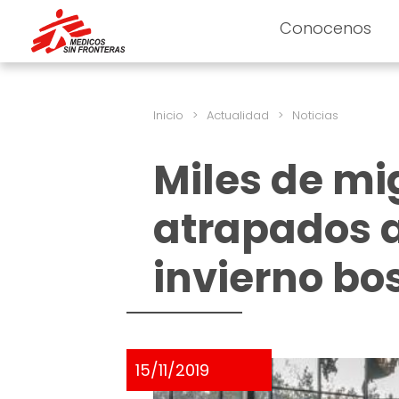
Conocenos
Inicio
>
Actualidad
>
Noticias
Miles de mi
atrapados a
invierno bo
15/11/2019