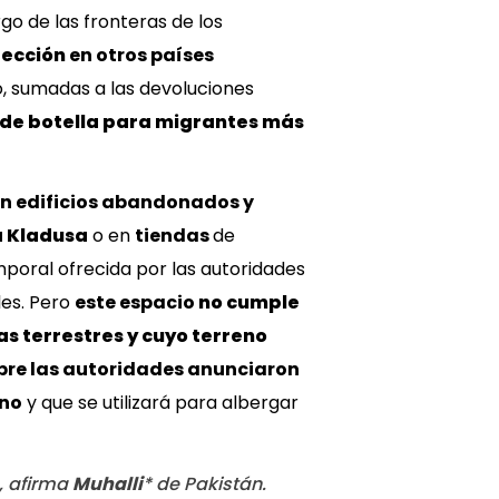
go de las fronteras de los
tección
en otros países
o, sumadas a las devoluciones
s de botella para migrantes más
en edificios abandonados y
a Kladusa
o en
tiendas
de
poral ofrecida por las autoridades
les. Pero
este espacio
no cumple
s terrestres y cuyo terreno
mbre las autoridades anunciaron
rno
y que se utilizará para albergar
, afirma
Muhalli
* de Pakistán.