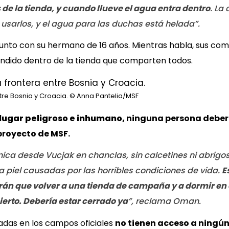
s de la tienda, y cuando llueve el agua entra dentro
. La
sarlos, y el agua para las duchas está helada”.
 junto con su hermano de 16 años. Mientras habla, sus c
ndido dentro de la tienda que comparten todos.
re Bosnia y Croacia.
© Anna Pantelia/MSF
 lugar peligroso e inhumano,
ninguna persona debería
proyecto de MSF
.
nica desde Vucjak en chanclas, sin calcetines ni abrigo
a piel causadas por las horribles condiciones de vida.
E
drán que volver a una tienda de campaña y a dormir en 
rto. Debería estar cerrado ya
”, reclama Oman.
adas en los campos oficiales
no tienen acceso a ningún 