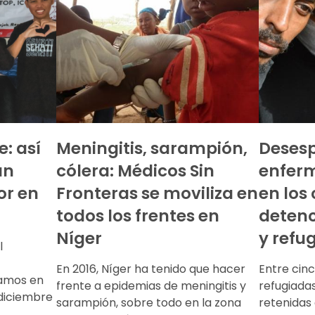
: así
Meningitis, sarampión,
Desesp
un
cólera: Médicos Sin
enfer
or en
Fronteras se moviliza en
en los
todos los frentes en
detenc
Níger
y refu
l
En 2016, Níger ha tenido que hacer
Entre cinc
namos en
frente a epidemias de meningitis y
refugiada
 diciembre
sarampión, sobre todo en la zona
retenidas