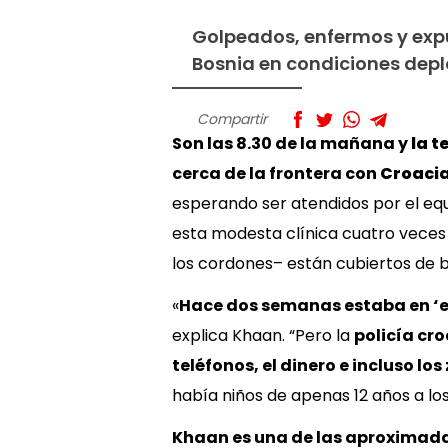
Golpeados, enfermos y expue
Bosnia en condiciones depl
Compartir
Son las 8.30 de la mañana y
la t
cerca de la frontera con
Croaci
esperando ser atendidos por el eq
esta modesta clínica cuatro veces 
los cordones– están cubiertos de b
«
Hace dos semanas estaba en
‘
e
explica Khaan. “Pero la
policía cr
teléfonos, el dinero e incluso lo
había niños de apenas 12 años a los
Khaan es una de las aproxima