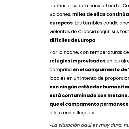
continuar su ruta hacia el norte. C
Balcanes,
miles de ellas continú
europeos
. Las terribles condicio
violentas de Croacia según sus tes
difíciles
de Europa
.
Por la noche, con temperaturas ce
refugios improvisados
en los alr
campaña
en el
campamento de 
locales en un intento de proporcio
con ningún estándar humanita
está contaminado con metano
,
que
el campamento
permanecer
a los recién llegados.
«La situación aquí es muy dura, 