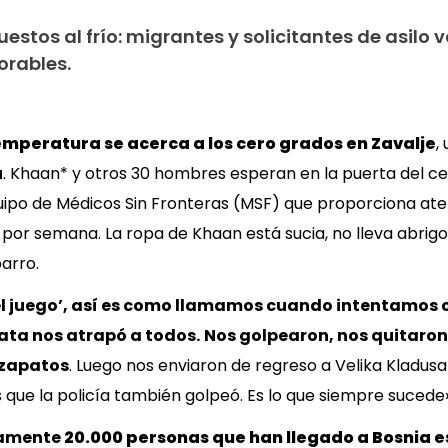
stos al frío: migrantes y solicitantes de asilo 
orables.
emperatura se acerca a los cero grados en Zavalje
,
a
. Khaan* y otros 30 hombres esperan en la puerta del ce
uipo de Médicos Sin Fronteras (MSF) que proporciona at
por semana. La ropa de Khaan está sucia, no lleva abrig
arro.
l juego
’, así es como llamamos cuando intentamos c
oata
nos atrapó a todos.
Nos golpearon, nos quitaron 
s zapatos
. Luego nos enviaron de regreso a Velika Kladus
 que la policía también golpeó. Es lo que siempre sucede»
damente
20.000 personas que han llegado a Bosnia e