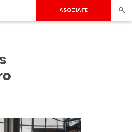
ASOCIATE
s
ro