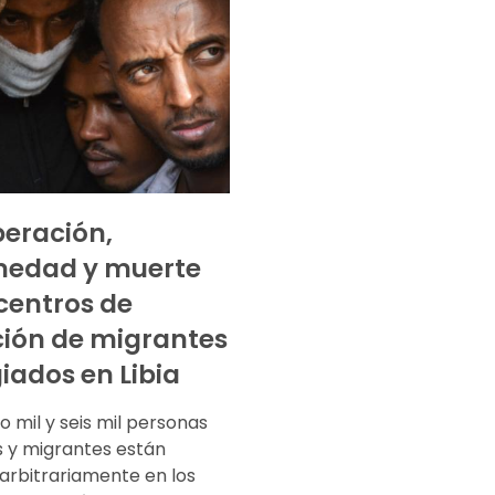
eración,
medad y muerte
 centros de
ión de migrantes
giados en Libia
o mil y seis mil personas
s y migrantes están
 arbitrariamente en los