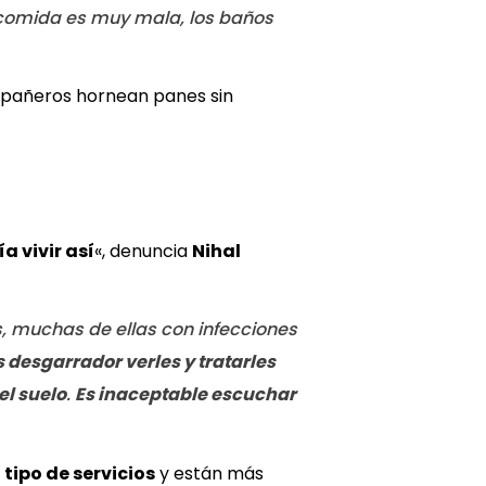
 comida es muy mala, los baños
ompañeros hornean panes sin
 vivir así
«, denuncia
Nihal
s, muchas de ellas con infecciones
s desgarrador verles y tratarles
el suelo
.
Es inaceptable escuchar
tipo de servicios
y están más