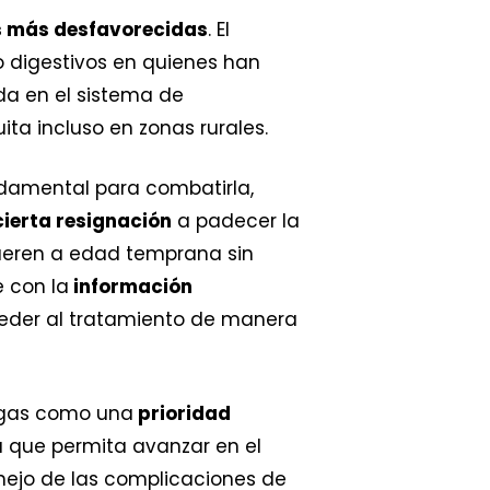
 más desfavorecidas
. El
o digestivos en quienes han
da en el sistema de
ita incluso en zonas rurales.
damental para combatirla,
ierta resignación
a padecer la
mueren a edad temprana sin
 con la
información
ceder al tratamiento de manera
agas como una
prioridad
a que permita avanzar en el
nejo de las complicaciones de