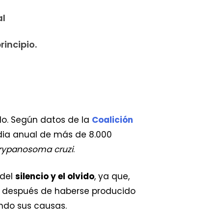
al
rincipio.
o. Según datos de la
Coalición
dia anual de más de 8.000
rypanosoma cruzi
.
 del
silencio y el olvido
, ya que,
s después de haberse producido
ndo sus causas.