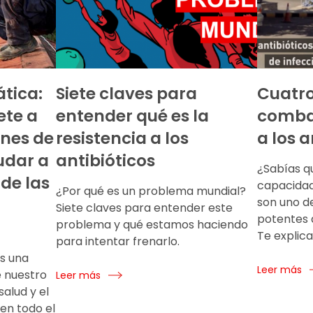
tica:
Siete claves para
Cuatr
te a
entender qué es la
combat
ones de
resistencia a los
a los a
udar a
antibióticos
¿Sabías q
 de las
capacidad 
¿Por qué es un problema mundial?
son uno d
Siete claves para entender este
potentes 
problema y qué estamos haciendo
Te explica
para intentar frenarlo.
s una
Leer más
e nuestro
Leer más
salud y el
en todo el