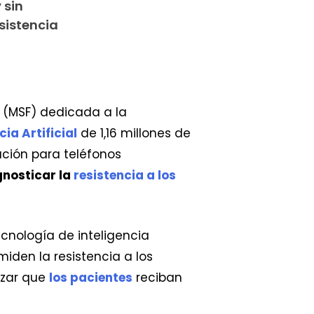
 sin
sistencia
s (MSF) dedicada a la
ia Artificial
de 1,16 millones de
ación para teléfonos
gnosticar la
r
esistencia a los
cnología de inteligencia
iden la resistencia a los
izar que
lo
s pacientes
reciban