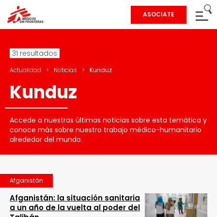
ASOCIATE
31 resultados
Actualidad
>
Noticias
>
Kunduz
Kunduz
Accede a nuestras últimas noticias sobre esta temática y
conoce más sobre nuestro trabajo médico-humanitario
alrededor del mundo.
Afganistán
Afganistán: la situación sanitaria
a un año de la vuelta al poder del