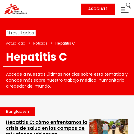
ASOCIATE
11 resultados
Actualidad
>
Noticias
>
Hepatitis C
Hepatitis C
Accede a nuestras últimas noticias sobre esta temática y
conoce más sobre nuestro trabajo médico-humanitario
alrededor del mundo.
Bangladesh
Hepatitis C: cómo enfrentamos la
crisis de salud en los campos de