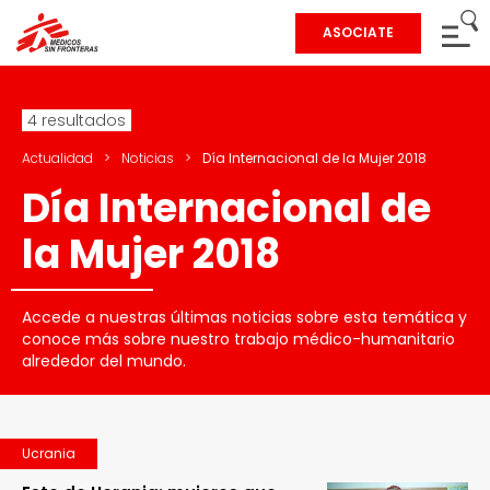
ASOCIATE
4 resultados
Actualidad
>
Noticias
>
Día Internacional de la Mujer 2018
Día Internacional de
la Mujer 2018
Accede a nuestras últimas noticias sobre esta temática y
conoce más sobre nuestro trabajo médico-humanitario
alrededor del mundo.
Ucrania