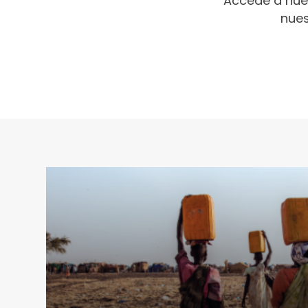
Accede a nue
nues