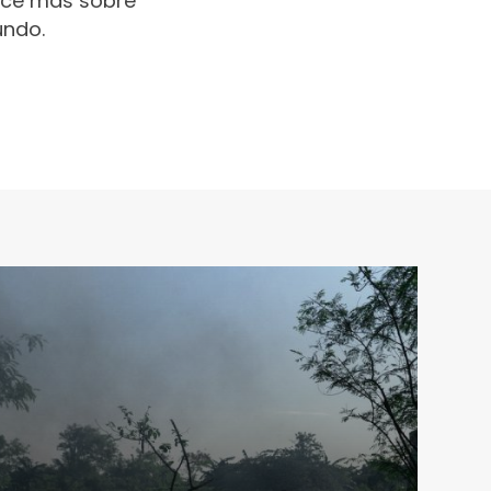
oce más sobre
undo.