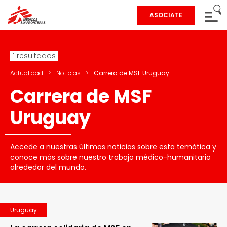
ASOCIATE
1 resultados
Actualidad
>
Noticias
>
Carrera de MSF Uruguay
Carrera de MSF
Uruguay
Accede a nuestras últimas noticias sobre esta temática y
conoce más sobre nuestro trabajo médico-humanitario
alrededor del mundo.
Uruguay