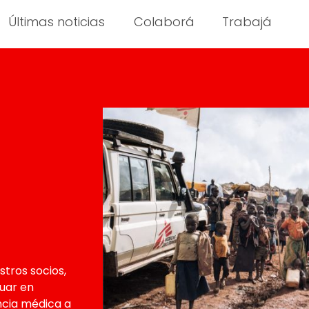
Últimas noticias
Colaborá
Trabajá
stros socios,
uar en
ncia médica a