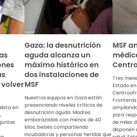
Gaza: la desnutrición
MSF am
as
aguda alcanza un
médica
ones
máximo histórico en
Centro
as
dos instalaciones de
Tres mese
volver
MSF
Estado en
Centroafr
Nuestros equipos en Gaza están
Fronteras
presenciando niveles críticos de
lista en
ampliando
desnutrición aguda. Madres
,
para resp
embarazadas con menos de 40
guntas
de miles 
kilos, bebés compartiendo
disponen 
incubadoras y personas heridas que
en
salud. Ent