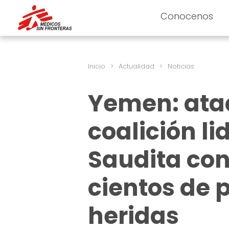
Conocenos
Inicio
>
Actualidad
>
Noticias
Yemen: ataq
coalición l
Saudita con
cientos de 
heridas