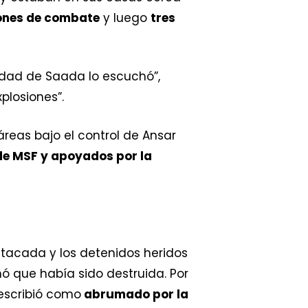
ones de combate
y luego
tres
udad de Saada lo escuchó”,
xplosiones”.
reas bajo el control de Ansar
de MSF y apoyados por la
 atacada y los detenidos heridos
mó que había sido destruida. Por
describió como
abrumado por la