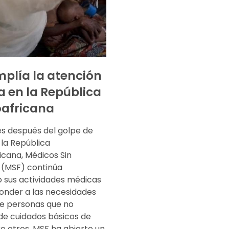
plía la atención
 en la República
africana
s después del golpe de
 la República
icana, Médicos Sin
 (MSF) continúa
 sus actividades médicas
onder a las necesidades
de personas que no
de cuidados básicos de
re otros, MSF ha abierto un