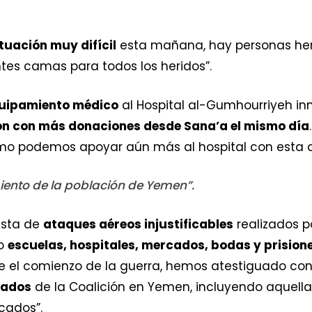
.
tuación muy difícil
esta mañana, hay personas heri
entes camas para todos los heridos”.
quipamiento médico
al Hospital al-Gumhourriyeh i
n con más donaciones desde Sana’a el mismo día
ómo podemos apoyar aún más al hospital con esta a
imiento de la población de Yemen”.
lista de
ataques aéreos injustificables
realizados po
mo
escuelas, hospitales, mercados, bodas y prision
 el comienzo de la guerra, hemos atestiguado con f
nados
de la Coalición en Yemen, incluyendo aquell
cados”.