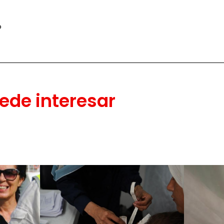
o
ede interesar