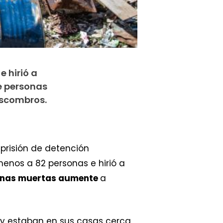
 hirió a
de personas
escombros.
 prisión de detención
menos a 82 personas e hirió a
onas muertas aumente
a
 y estaban en sus casas cerca