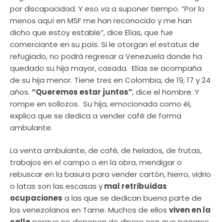
por discapacidad. Y eso va a suponer tiempo. “Por lo
menos aquí en MSF me han reconocido y me han
dicho que estoy estable”, dice Elías, que fue
comerciante en su país. Si le otorgan el estatus de
refugiado, no podrá regresar a Venezuela donde ha
quedado su hija mayor, casada. Elías se acompaña
de su hija menor. Tiene tres en Colombia, de 19, 17 y 24
años.
“Queremos estar juntos”
, dice el hombre. Y
rompe en sollozos. Su hija, emocionada como él,
explica que se dedica a vender café de forma
ambulante.
La venta ambulante, de café, de helados, de frutas,
trabajos en el campo o en la obra, mendigar o
rebuscar en la basura para vender cartón, hierro, vidrio
o latas son las escasas y
mal retribuidas
ocupaciones
a las que se dedican buena parte de
los venezolanos en Tame. Muchos de ellos
viven en la
calle
porque no disponen de dinero con que pagarse