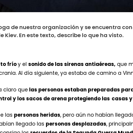
oga de nuestra organización y se encuentra co
e Kiev. En este texto, describe lo que ha visto.
to frío
y el
sonido de las sirenas antiaéreas,
que m
rania. Al día siguiente, ya estaba de camino a Vinn
a claro que
las personas estaban preparadas para
rol y los sacos de arena protegiendo las casas y
de las
personas heridas
, pero aún no habían llegad
abían llegado las
personas desplazadas
, principa
 consigo los
recuerdos de la Segunda Guerra Mundial