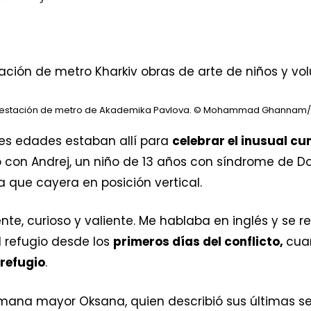
l
a estación de metro de Akademika Pavlova.
© Mohammad Ghannam/
tes edades estaban allí para
celebrar el inusual c
 con Andrej, un niño de 13 años con síndrome de D
a que cayera en posición vertical.
te, curioso y valiente. Me hablaba en inglés y se 
l refugio desde los
primeros días del conflicto,
cua
 refugio
.
ermana mayor Oksana, quien describió sus últimas