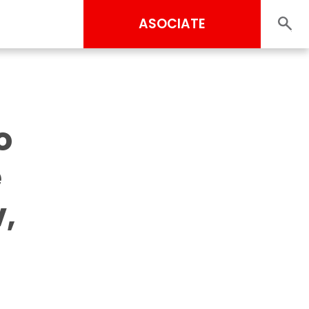
ASOCIATE
o
e
,