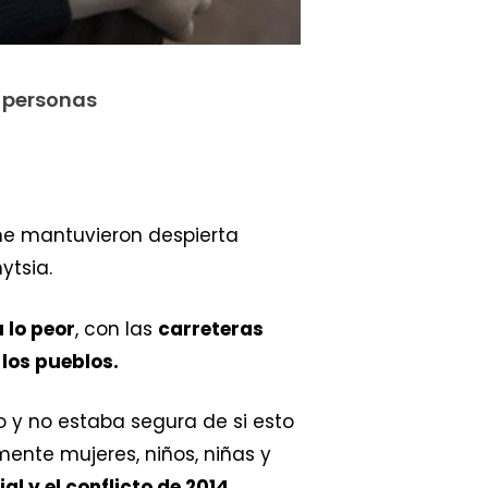
n personas
e mantuvieron despierta
ytsia.
 lo peor
, con las
carreteras
 los pueblos.
o y no estaba segura de si esto
lmente mujeres, niños, niñas y
 y el conflicto de 2014.