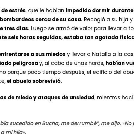
de estrés
, que le habían
impedido dormir durante
 bombardeos cerca de su casa.
Recogió a su hija y
e tres días.
Luego se armó de valor para llevar a to
te seis horas seguidas, estaba tan agotada físi
nfrentarse a sus miedos
y llevar a Natalia a la ca
ado peligrosa
y, al cabo de unas horas,
habían vue
ueno porque poco tiempo después, el edificio del ab
te,
el abuelo sobrevivió.
s de miedo y ataques de ansiedad
, mientras hací
bía sucedido en Bucha, me derrumbé”, me dijo. «No 
a mi hija».