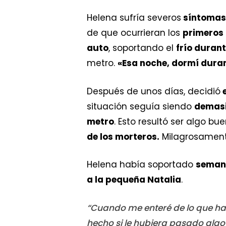
Helena sufría severos
síntomas 
de que ocurrieran los
primeros
auto
, soportando el
frío durant
metro.
«Esa noche, dormí duran
Después de unos días, decidió
e
situación seguía siendo
demasi
metro
. Esto resultó ser algo b
de los morteros.
Milagrosamen
Helena había soportado
semana
a la pequeña Natalia
.
“Cuando me enteré de lo que ha
hecho si le hubiera pasado algo 