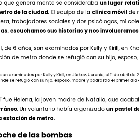
o que generalmente se consideraba
un lugar rela
etro de la ciudad.
El equipo de la
clínica móvil
de 
era, trabajadores sociales y dos psicólogos, mi co
nas, escuchamos sus historias y nos involucramos
, son examinados por Kelly y Kirill, en Járkov, Ucrania, el 11 de abril de 
onde se refugió con su hijo, esposo, madre y padrastro el primer día 
í fue Helena, la joven madre de Natalia, que acab
rráneo
. Un voluntario había organizado
un pastel d
ía estación de metro.
coche de las bombas