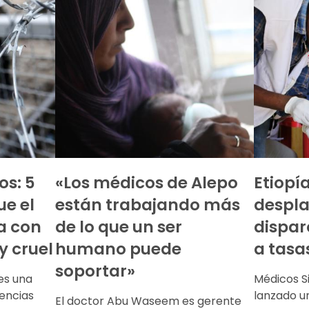
os: 5
«Los médicos de Alepo
Etiopía
ue el
están trabajando más
despl
a con
de lo que un ser
dispar
y cruel
humano puede
a tasa
soportar»
es una
Médicos S
encias
lanzado u
El doctor Abu Waseem es gerente