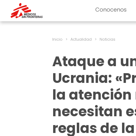
Conocenos
Inicio
>
Actualidad
>
Noticias
Ataque a un
Ucrania: «P
la atención
necesitan e
reglas de l