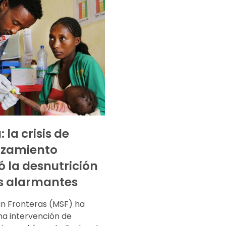
: la crisis de
azamiento
ó la desnutrición
s alarmantes
in Fronteras (MSF) ha
na intervención de