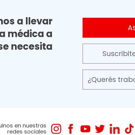
os a llevar
A
ia médica a
e necesita
Suscribit
¿Querés trab
uinos en nuestras
redes sociales