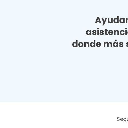
Ayudan
asistenc
donde más s
Seg