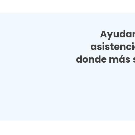
Ayudan
asistenc
donde más s