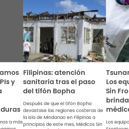
namos
Filipinas: atención
Tsunam
Is y
sanitaria tras el paso
Los eq
a
del tifón Bopha
Sin Fr
brinda
Después de que el tifón Bopha
nduras
médic
devastase las regiones costeras de
la isla de Mindanao en Filipinas a
mos a más
Los equip
principios de este mes, Médicos Sin
legamos
Fronteras