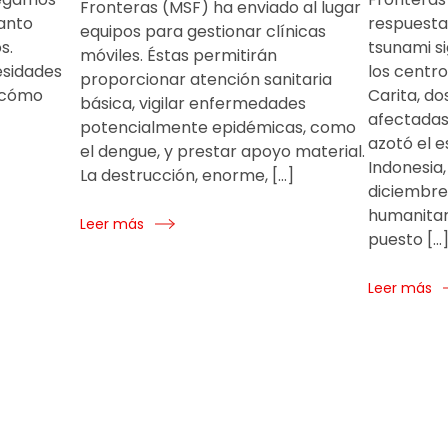
Fronteras (MSF) ha enviado al lugar
anto
respuesta
equipos para gestionar clínicas
s.
tsunami si
móviles. Éstas permitirán
esidades
los centro
proporcionar atención sanitaria
 cómo
Carita, do
básica, vigilar enfermedades
afectadas
potencialmente epidémicas, como
azotó el 
el dengue, y prestar apoyo material.
Indonesia,
La destrucción, enorme, […]
diciembre
humanitar
Leer más
puesto […
Leer más