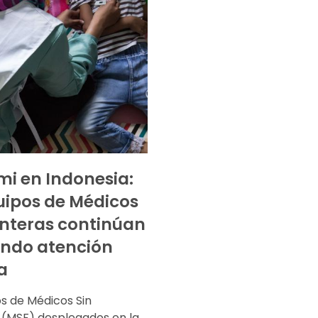
i en Indonesia:
uipos de Médicos
onteras continúan
ndo atención
a
os de Médicos Sin
 (MSF) desplegados en la