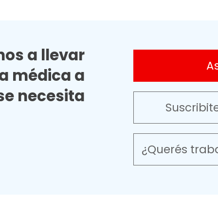
os a llevar
A
ia médica a
e necesita
Suscribit
¿Querés trab