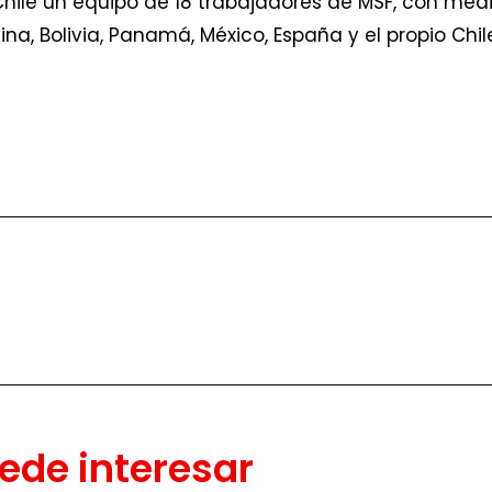
ile un equipo de 18 trabajadores de MSF, con médi
na, Bolivia, Panamá, México, España y el propio Chil
ede interesar