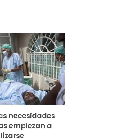
 las necesidades
as empiezan a
izarse