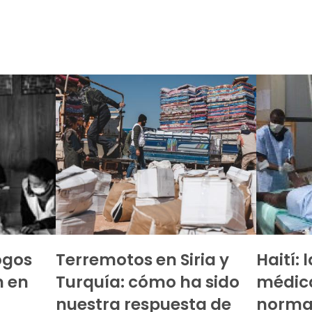
ogos
Terremotos en Siria y
Haití:
n en
Turquía: cómo ha sido
médic
nuestra respuesta de
normal