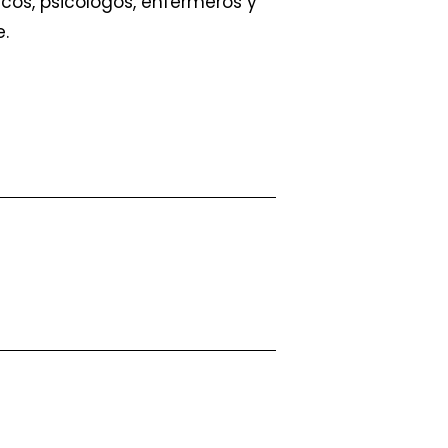
cos, psicólogos, enfermeros y
e.