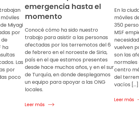
emergencia hasta el
 trabajan
En la ciud
momento
 móviles
móviles d
 de Miyagi
350 person
Conocé cómo ha sido nuestro
adas por
MSF empie
trabajo para asistir a las personas
1 de
necesidad
afectadas por los terremotos del 6
F ha
vuelven p
de febrero en el noroeste de Siria,
sultas
son las a
país en el que estamos presentes
cados. Las
normales 
desde hace muchos años, y en el sur
as por
centro méd
de Turquía, en donde desplegamos
adas poco
del terre
un equipo para apoyar a las ONG
vacíos […]
locales.
Leer más
Leer más