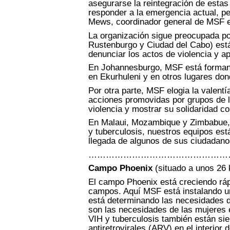
asegurarse la reintegración de estas
responder a la emergencia actual, pe
Mews, coordinador general de MSF e
La organización sigue preocupada po
Rustenburgo y Ciudad del Cabo) está
denunciar los actos de violencia y a
En Johannesburgo, MSF está formand
en Ekurhuleni y en otros lugares do
Por otra parte, MSF elogia la valent
acciones promovidas por grupos de la
violencia y mostrar su solidaridad c
En Malaui, Mozambique y Zimbabue, t
y tuberculosis, nuestros equipos est
llegada de algunos de sus ciudadano
…………………………………………
Campo Phoenix
(situado a unos 26 
El campo Phoenix
está creciendo rá
campos. Aquí MSF está instalando un
está determinando las necesidades de
son las necesidades de las mujeres
VIH y tuberculosis también están s
antiretrovirales (ARV) en el interior 