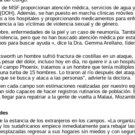
s de MSF proporcionan atención médica, servicios de agua 
 (DOH). Además, se han puesto en marcha clínicas móviles p
es a los hospitales y proporcionando medicamentos para e
tencia a las víctimas de violencia sexual y de género.
iebre, enfermedades de la piel y un caso de neumonía. Tam
violencia, pero que no han buscado atención médica por est
ampos para buscar ayuda «, dice la Dra. Gemma Arellano, líd
sworth un hombre sufrió fractura de costillas en un ataque
esar del dolor, incluso hoy en día, no quiere ir a un hospit
l campo Phoenix, tratamos a un hombre que tenía múltiples 
una turba de 15 hombres. Lo tiraron al río después del ataq
 que se busca y ataca a las personas”, advierte la doctora.
n cada campo son estimaciones realizadas por nuestro equi
n sido capaces de hacer registros rutinarios de población. 
legar para repatriar a la gente de vuelta a Malaui, Mozam
ades
la estancia de los extranjeros en los campos. «La organizac
 los sudafricanos empiece inmediatamente para rebajar las 
 desplazadas regresar a sus hogares sin miedos y con segur