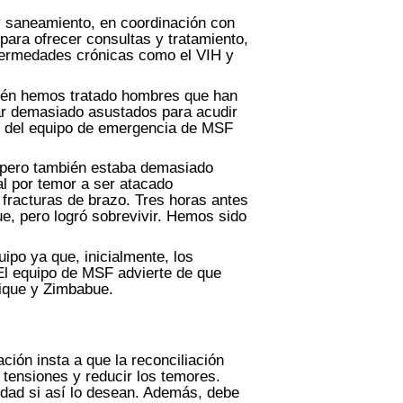
y saneamiento, en coordinación con
ara ofrecer consultas y tratamiento,
nfermedades crónicas como el VIH y
bién hemos tratado hombres que han
ar demasiado asustados para acudir
er del equipo de emergencia de MSF
, pero también estaba demasiado
al por temor a ser atacado
fracturas de brazo. Tres horas antes
ue, pero logró sobrevivir. Hemos sido
po ya que, inicialmente, los
El equipo de MSF advierte de que
bique y Zimbabue.
ión insta a que la reconciliación
tensiones y reducir los temores.
idad si así lo desean. Además, debe