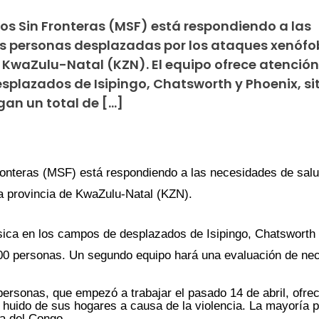
s Sin Fronteras (MSF) está respondiendo a las
as personas desplazadas por los ataques xenóf
de KwaZulu-Natal (KZN). El equipo ofrece atenció
splazados de Isipingo, Chatsworth y Phoenix, s
gan un total de […]
onteras (MSF) está respondiendo a las necesidades de salu
la provincia de KwaZulu-Natal (KZN).
sica en los campos de desplazados de Isipingo, Chatsworth 
000 personas. Un segundo equipo hará una evaluación de nec
ersonas, que empezó a trabajar el pasado 14 de abril, ofre
n huido de sus hogares a causa de la violencia. La mayoría
a del Congo.