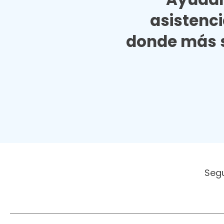
asistenc
donde más s
Seg