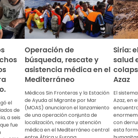
os
Operación de
Siria: 
chos
búsqueda, rescate y
salud 
os
asistencia médica en el
colapso
ra
Mediterráneo
Azaz
o.
Médicos Sin Fronteras y la Estación
El sistema
de Ayuda al Migrante por Mar
Azaz, en el
egó el
(MOAS) anunciaron el lanzamiento
encuentra
iados de
de una operación conjunta de
enormeme
a, a seis
localización, rescate y atención
con derru
 que fue
médica en el Mediterráneo central
esta forma
n
entre África y Europa.
humanitar