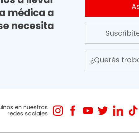
A
ia médica a
e necesita
Suscribit
¿Querés trab
uinos en nuestras
redes sociales