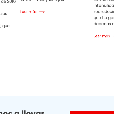
 de 2016
intensific
recrudeci
Leer más
cios
que ha ge
decenas d
, que
Leer más
os a llevar