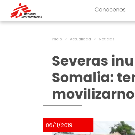
Conocenos
Inicio
>
Actualidad
>
Noticias
Severas in
Somalia: t
movilizarno
06/11/2019