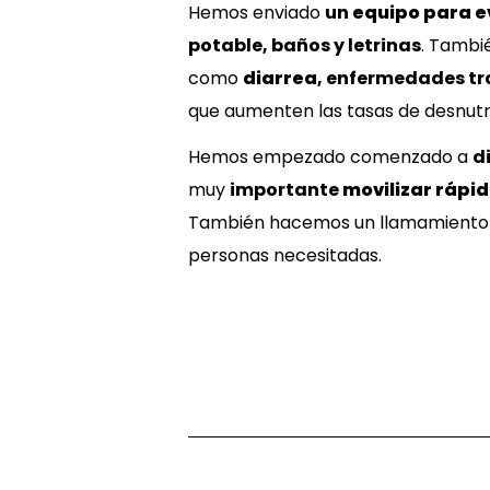
Hemos enviado
un
equipo para e
potable, baños y letrinas
. Tambi
como
diarrea
, enfermedades t
que aumenten las tasas de desnutri
Hemos empezado comenzado a
d
muy
importante
movilizar rápid
También hacemos un llamamiento a
personas necesitadas.