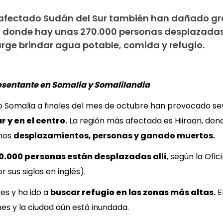
n afectado Sudán del Sur también han dañado gr
a, donde hay unas 270.000 personas desplazadas
urge brindar agua potable, comida y refugio.
esentante en Somalia y Somalilandia
ado Somalia a finales del mes de octubre han provocado 
ur y en el centro
.
La región más afectada es Hiiraan, donde
chos
desplazamientos, personas y ganado muertos.
0.000 personas están desplazadas
allí
, según la Ofi
sus siglas en inglés).
es y ha ido a
buscar
refugio en las zonas más altas
.
E
es y la ciudad aún está inundada.