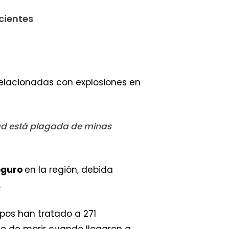
cientes
elacionadas con explosiones en
dad está plagada de minas
eguro
en la región, debida
.
pos han tratado a 271
to de morir cuando llegaron a