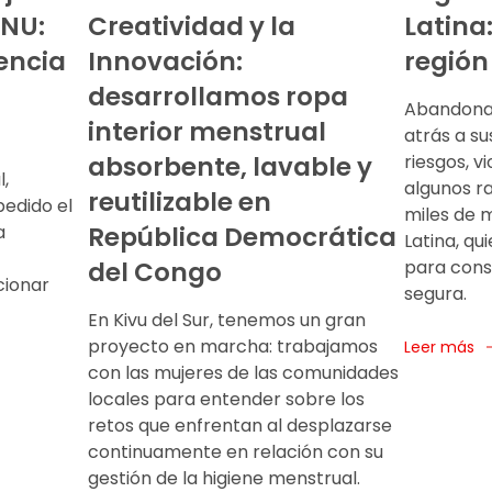
ONU:
Creatividad y la
Latina
encia
Innovación:
región
desarrollamos ropa
Abandonar
interior menstrual
atrás a su
absorbente, lavable y
riesgos, v
,
algunos r
reutilizable en
pedido el
miles de 
a
República Democrática
Latina, qu
del Congo
para conse
ionar
segura.
En Kivu del Sur, tenemos un gran
proyecto en marcha: trabajamos
Leer más
con las mujeres de las comunidades
locales para entender sobre los
retos que enfrentan al desplazarse
continuamente en relación con su
gestión de la higiene menstrual.