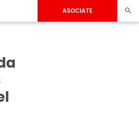
ASOCIATE
uda
s
el