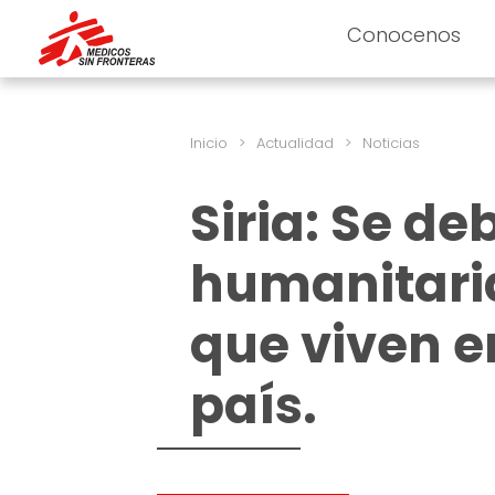
Conocenos
Inicio
>
Actualidad
>
Noticias
Siria: Se d
humanitaria
que viven en
país.