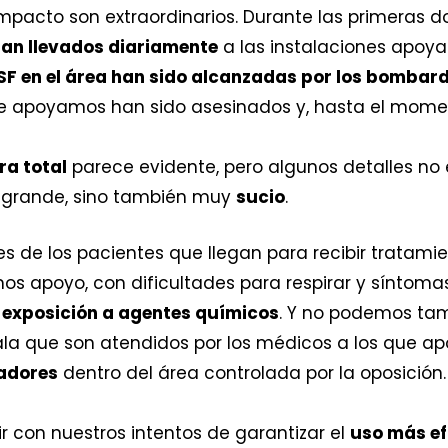
u impacto son extraordinarios. Durante las primeras
ran llevados diariamente
a las instalaciones apoyad
 en el área han sido alcanzadas por los bombardeo
ue apoyamos han sido asesinados y, hasta el momen
ra total
parece evidente, pero algunos detalles no 
y grande, sino también muy
sucio
.
es de los pacientes que llegan para recibir tratami
mos apoyo, con dificultades para respirar y síntom
 exposición a agentes químicos
. Y no podemos tamp
ala que son atendidos por los médicos a los que 
radores
dentro del área controlada por la oposición.
 con nuestros intentos de garantizar el
uso más efi