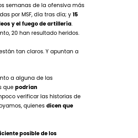
 dos semanas de la ofensiva más
as por MSF, día tras día; y
15
s y el fuego de artillería
.
to, 20 han resultado heridos.
están tan claros. Y apuntan a
ento a alguna de las
as que
podrían
oco verificar las historias de
apoyamos, quienes
dicen que
ciente posible de los