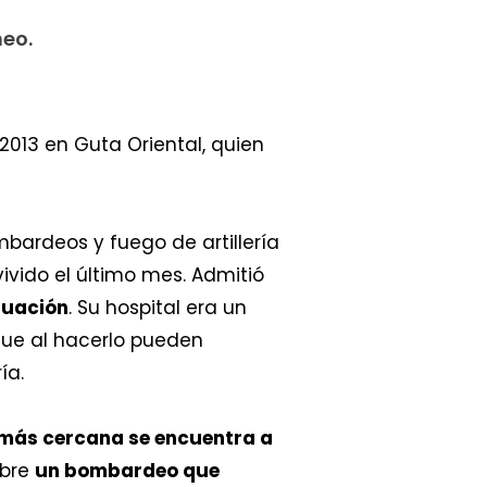
neo.
013 en Guta Oriental, quien
bardeos y fuego de artillería
ivido el último mes. Admitió
tuación
. Su hospital era un
ue al hacerlo pueden
ía.
 más cercana se encuentra a
obre
un bombardeo que