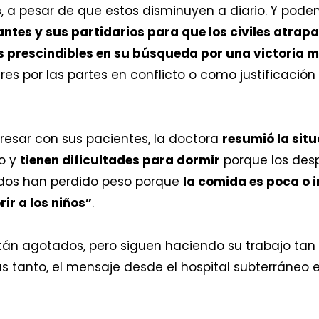
s
, a pesar de que estos disminuyen a diario. Y pod
rantes y sus partidarios para que los civiles atrap
os prescindibles en su búsqueda por una victoria mi
eres por las partes en conflicto o como justificació
resar con sus pacientes, la doctora
resumió la si
to y
tienen dificultades para dormir
porque los desp
odos han perdido peso porque
la comida es poca o i
ir a los niños”
.
tán agotados, pero siguen haciendo su trabajo ta
 tanto, el mensaje desde el hospital subterráneo e