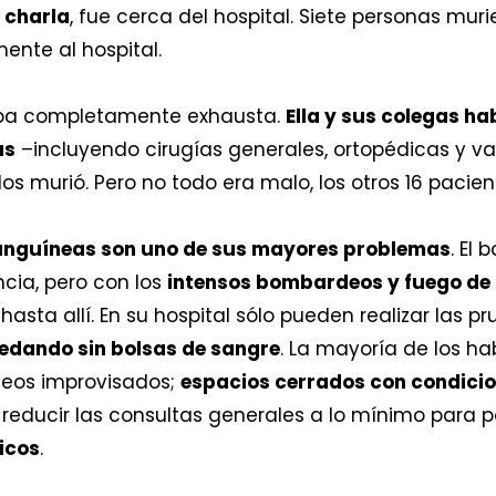
a charla
, fue cerca del hospital. Siete personas murie
ente al hospital.
ba completamente exhausta.
Ella y sus colegas ha
as
–incluyendo cirugías generales, ortopédicas y v
llos murió. Pero no todo era malo, los otros 16 paci
sanguíneas son uno de sus mayores problemas
. El
ncia, pero con los
intensos bombardeos y fuego de a
hasta allí. En su hospital sólo pueden realizar las 
edando sin bolsas de sangre
. La mayoría de los h
neos improvisados;
espacios cerrados con condicio
 reducir las consultas generales a lo mínimo par
ticos
.