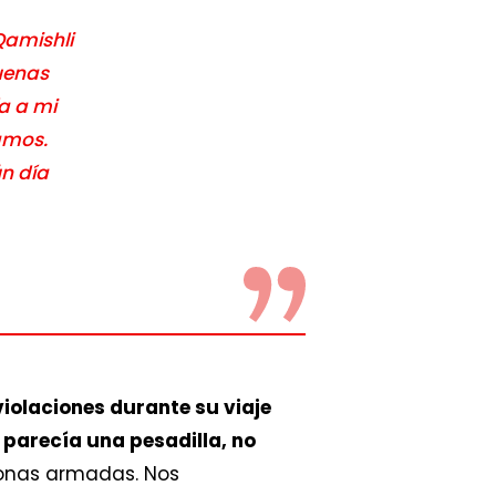
Qamishli
uenas
ía a mi
amos.
n día
iolaciones durante su viaje
parecía una pesadilla, no
onas armadas. Nos