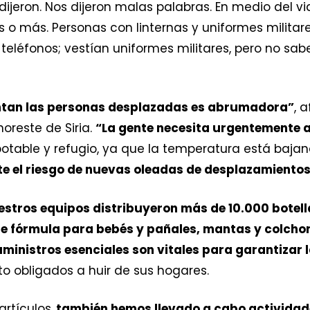
dijeron. Nos dijeron malas palabras. En medio del 
 más. Personas con linternas y uniformes militares
 teléfonos; vestían uniformes militares, pero no sab
rentan las personas desplazadas es abrumadora”
, 
oreste de Siria.
“La gente necesita urgentemente a
table y refugio, ya que la temperatura está baja
te el riesgo de nuevas oleadas de desplazamientos
estros equipos distribuyeron más de 10.000 botell
 fórmula para bebés y pañales, mantas y colchon
ministros esenciales son vitales para garantizar l
o obligados a huir de sus hogares.
rtículos,
también hemos llevado a cabo actividade