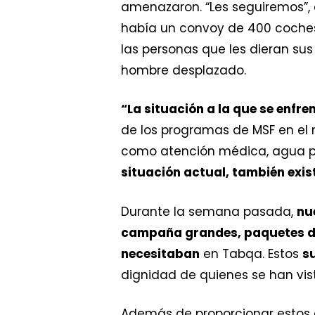
amenazaron. “Les seguiremos”, 
había un convoy de 400 coches o
las personas que les dieran sus
hombre desplazado.
“La situación a la que se enf
de los programas de MSF en el n
como atención médica, agua po
situación actual, también exis
Durante la semana pasada,
nu
campaña grandes, paquetes de
necesitaban
en Tabqa. Estos
su
dignidad de quienes se han vist
Además de proporcionar estos a