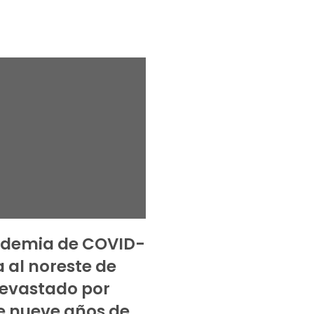
ndemia de COVID-
a al noreste de
 devastado por
 nueve años de