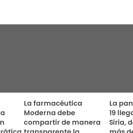
La farmacéutica
La pa
 a
Moderna debe
19 lleg
en
compartir de manera
Siria,
rática
transparente la
más de