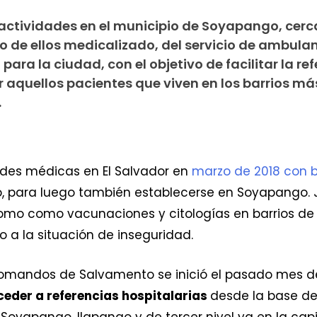
ctividades en el municipio de Soyapango, cerc
o de ellos medicalizado, del servicio de ambula
a la ciudad, con el objetivo de facilitar la re
 aquellos pacientes que viven en los barrios má
.
des médicas en El Salvador en
marzo de 2018 con 
o, para luego también establecerse en Soyapango. J
omo como vacunaciones y citologías en barrios d
 a la situación de inseguridad.
e Comandos de Salvamento se inició el pasado mes d
ceder a referencias hospitalarias
desde la base d
Soyapango, Ilapango y de tercer nivel ya en la capit