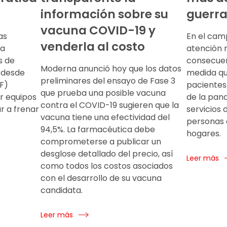
información sobre su
guerr
vacuna COVID-19 y
as
En el camp
venderla al costo
 a
atención m
s de
consecuen
Moderna anunció hoy que los datos
 desde
medida q
preliminares del ensayo de Fase 3
F)
pacientes
que prueba una posible vacuna
r equipos
de la pan
contra el COVID-19 sugieren que la
 a frenar
servicios 
vacuna tiene una efectividad del
personas 
94,5%. La farmacéutica debe
hogares.
comprometerse a publicar un
desglose detallado del precio, así
Leer más
como todos los costos asociados
con el desarrollo de su vacuna
candidata.
Leer más