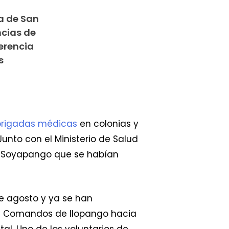
a de San
ncias de
ferencia
s
brigadas médicas
en colonias y
unto con el Ministerio de Salud
e Soyapango que se habían
e agosto y ya se han
e Comandos de Ilopango hacia
al. Uno de los voluntarios de