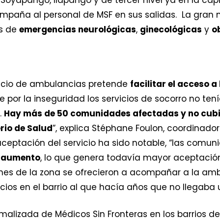
ña al personal de MSF en sus salidas. La gran m
os de
emergencias neurológicas
,
ginecológicas
y
o
ervicio de ambulancias pretende
facilitar el acceso 
e por la inseguridad los servicios de socorro no t
.
Hay más de 50 comunidades afectadas y no cubie
rio de Salud
”, explica Stéphane Foulon, coordinado
aceptación del servicio ha sido notable, “las com
n aumento
, lo que genera todavía mayor aceptación:
óvenes de la zona se ofrecieron a acompañar a la amb
cios en el barrio al que hacía años que no llegaba
alizada de Médicos Sin Fronteras en los barrios d