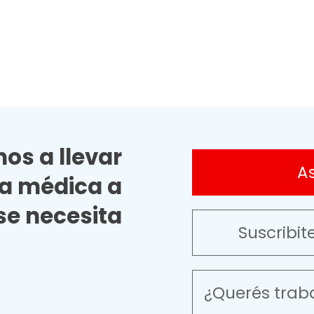
os a llevar
A
ia médica a
e necesita
Suscribit
¿Querés trab