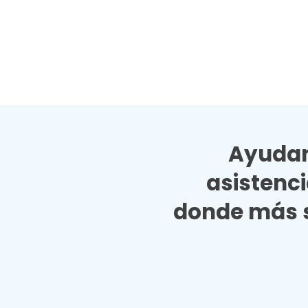
Ayudan
asistenc
donde más s