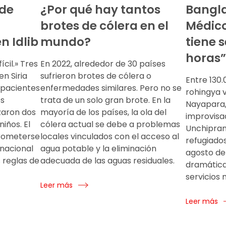
 de
¿Por qué hay tantos
Bangla
brotes de cólera en el
Médico
n Idlib
mundo?
tiene s
horas”
ícil.» Tres
En 2022, alrededor de 30 países
n Siria
sufrieron brotes de cólera o
Entre 130.
8 pacientes
enfermedades similares. Pero no se
rohingya 
es
trata de un solo gran brote. En la
Nayapara,
zaron dos
mayoría de los países, la ola del
improvisa
niños. El
cólera actual se debe a problemas
Unchiprang
prometerse
locales vinculados con el acceso al
refugiado
rnacional
agua potable y la eliminación
agosto de
 reglas de
adecuada de las aguas residuales.
dramática
servicios 
Leer más
Leer más