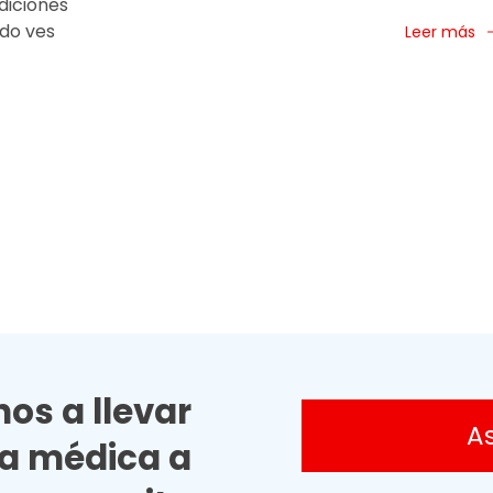
diciones
ndo ves
Leer más
os a llevar
A
ia médica a