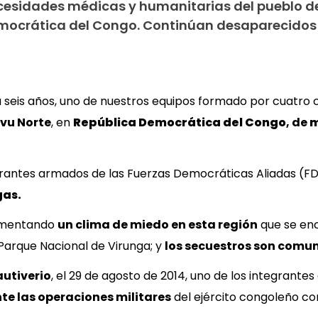
cesidades médicas y humanitarias del pueblo d
mocrática del Congo. Continúan desaparecidos
 ya seis años, uno de nuestros equipos formado por cuatr
ivu Norte
, en
República Democrática del Congo
, de
m
egrantes armados de las Fuerzas Democráticas Aliadas (F
gas.
limentando
un clima de miedo en esta región
que se en
Parque Nacional de Virunga; y
los secuestros son comun
autiverio
, el 29 de agosto de 2014, uno de los integrante
te las operaciones militares
del ejército congoleño co