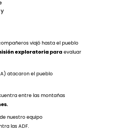
e
 y
o compañeros viajó hasta el pueblo
isión exploratoria
para
evaluar
DA) atacaron el pueblo
cuentra entre las montañas
es.
s de nuestro equipo
ntra las ADF.