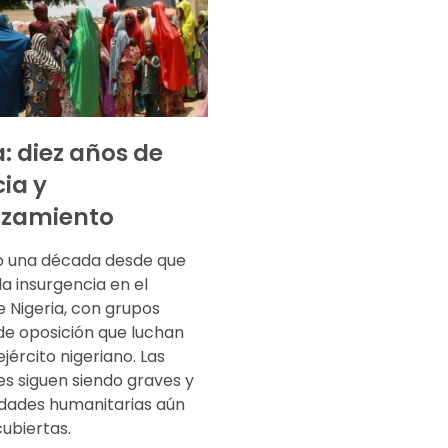
a: diez años de
cia y
azamiento
 una década desde que
a insurgencia en el
 Nigeria, con grupos
e oposición que luchan
ejército nigeriano. Las
es siguen siendo graves y
idades humanitarias aún
ubiertas.