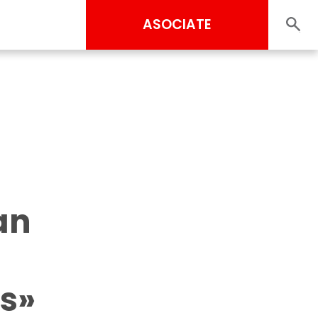
ASOCIATE
an
s»