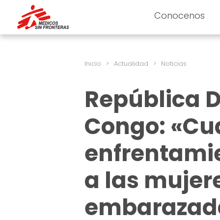
Conocenos
Inicio
>
Actualidad
>
Noticias
República 
Congo: «Cu
enfrentamie
a las mujere
embarazada