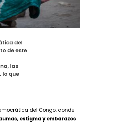
ática del
uto de este
na, las
 lo que
 Democrática del Congo, donde
raumas, estigma y embarazos