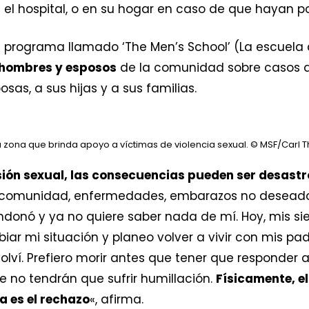
 el hospital, o en su hogar en caso de que hayan p
rograma llamado ‘The Men’s School’ (La escuela d
 hombres y esposos
de la comunidad sobre casos de
as, a sus hijas y a sus familias.
 zona que brinda apoyo a víctimas de violencia sexual.
© MSF/Carl T
sión sexual, las consecuencias pueden ser desast
a comunidad, enfermedades, embarazos no deseado
ndonó y ya no quiere saber nada de mí. Hoy, mis si
biar mi situación y planeo volver a vivir con mis pa
lví. Prefiero morir antes que tener que responder 
e no tendrán que sufrir humillación.
Físicamente, e
ra es el rechazo
«, afirma.