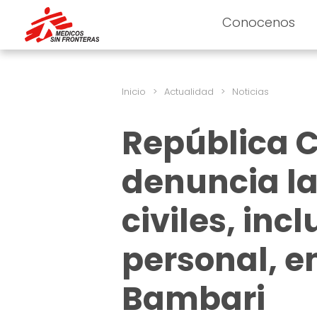
Conocenos
Inicio
>
Actualidad
>
Noticias
República C
denuncia la
civiles, in
personal, en
Bambari