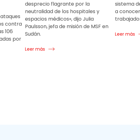
desprecio flagrante por la
sistema de
neutralidad de los hospitales y
a conocer
e ataques
espacios médicos», dijo Julia
trabajado
os contra
Paulsson, jefa de misión de MSF en
as 106
Sudán.
Leer más
tadas por
Leer más