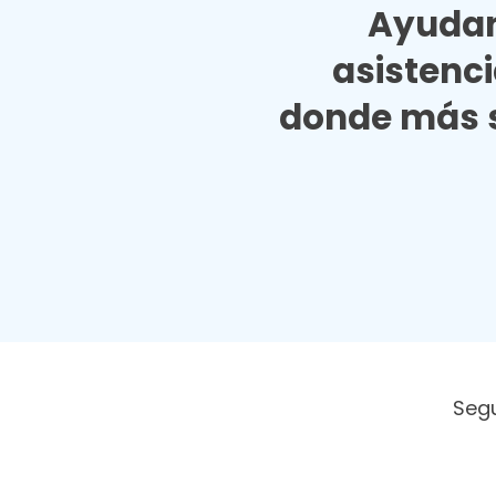
Ayudan
asistenc
donde más s
Seg