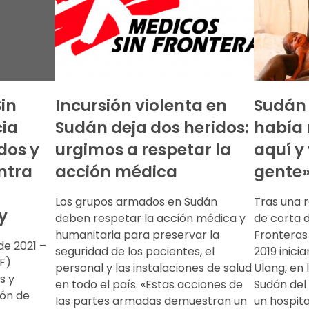
Sin
Incursión violenta en
Sudán 
ia
Sudán deja dos heridos:
había 
dos y
urgimos a respetar la
aquí y
ntra
acción médica
gente
Los grupos armados en Sudán
Tras una 
y
deben respetar la acción médica y
de corta d
humanitaria para preservar la
Fronteras 
de 2021 –
seguridad de los pacientes, el
2019 inici
F)
personal y las instalaciones de salud
Ulang, en 
s y
en todo el país. «Estas acciones de
Sudán del
ión de
las partes armadas demuestran un
un hospit