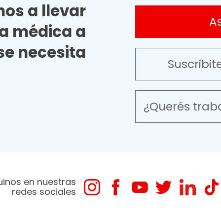
os a llevar
A
ia médica a
e necesita
Suscribit
¿Querés trab
uinos en nuestras
redes sociales