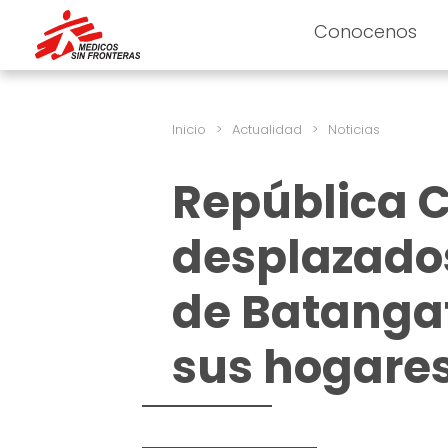
Conocenos
Inicio
>
Actualidad
>
Noticias
República C
desplazados
de Batangaf
sus hogare