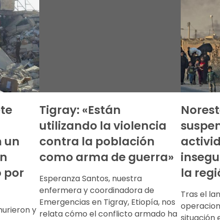
ete
Tigray: «Están
Noreste
utilizando la violencia
suspe
n un
contra la población
activi
un
como arma de guerra»
insegu
 por
la reg
Esperanza Santos, nuestra
enfermera y coordinadora de
Tras el la
Emergencias en Tigray, Etiopía, nos
operacione
urieron y
relata cómo el conflicto armado ha
situación