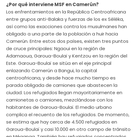
¿Por qué interviene MSF en Camerún?
Los enfrentamientos en la República Centroafricana
entre grupos anti-Balaka y fuerzas de los ex Séléka,
así como las exacciones contra los musulmanes han
obligado a una parte de la población a huir hacia
Camerún. Entre estos dos países, existen tres puntos
de cruce principales: Ngaoui en la región de
Adamaoua, Garoua-Boulaï y Kentzou en la región del
Este. Garoua-Boulaï se sitúa en el eje principal
enlazando Camerún a Bangui, la capital
centroafricana, y desde hace mucho tiempo es
parada obligada de camiones que abastecen la
ciudad. Los refugiados llegan mayoritariamente en
camionetas o camiones, mezclándose con los
habitantes de Garoua-Boulaï. El medio urbano
complica el recuento de los refugiados. De momento,
se estima que hay cerca de 4.500 refugiados en
Garoua-Boulaï y casi 10.000 en otro campo de tránsito
en Méganga. También hay refugiados concentrados