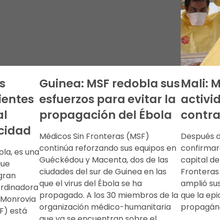
s
Guinea: MSF redobla sus
Mali: 
ientes
esfuerzos para evitar la
activi
al
propagación del Ébola
contra
acidad
Médicos Sin Fronteras (MSF)
Después de
continúa reforzando sus equipos en
confirmar
ola, es una
Guéckédou y Macenta, dos de las
capital de
que
ciudades del sur de Guinea en las
Fronteras 
gran
que el virus del Ébola se ha
amplió sus
ordinadora
propagado. A los 30 miembros de la
que la epi
 Monrovia
organización médico-humanitaria
propagán
F) está
que ya se encuentran sobre el