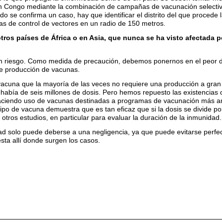
 Congo mediante la combinación de campañas de vacunación selectivas
do se confirma un caso, hay que identificar el distrito del que procede 
s de control de vectores en un radio de 150 metros.
tros países de África o en Asia, que nunca se ha visto afectada po
n riesgo. Como medida de precaución, debemos ponernos en el peor de 
de producción de vacunas.
vacuna que la mayoría de las veces no requiere una producción a gran e
ue había de seis millones de dosis. Pero hemos repuesto las existenci
aciendo uso de vacunas destinadas a programas de vacunación más ampl
 tipo de vacuna demuestra que es tan eficaz que si la dosis se divide p
tros estudios, en particular para evaluar la duración de la inmunidad.
d solo puede deberse a una negligencia, ya que puede evitarse perf
sta allí donde surgen los casos.