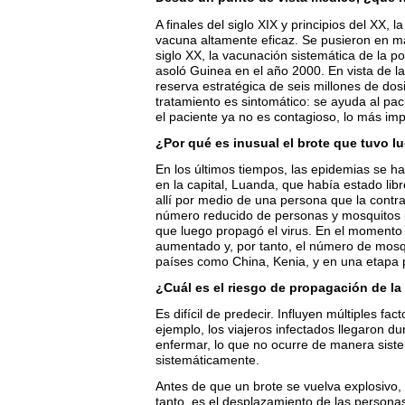
A finales del siglo XIX y principios del XX,
vacuna altamente eficaz. Se pusieron en m
siglo XX, la vacunación sistemática de la p
asoló Guinea en el año 2000. En vista de l
reserva estratégica de seis millones de dos
tratamiento es sintomático: se ayuda al pa
el paciente ya no es contagioso, lo más imp
¿Por qué es inusual el brote que tuvo l
En los últimos tiempos, las epidemias se h
en la capital, Luanda, que había estado li
allí por medio de una persona que la contra
número reducido de personas y mosquitos i
que luego propagó el virus. En el momento
aumentado y, por tanto, el número de mosqui
países como China, Kenia, y en una etapa 
¿Cuál es el riesgo de propagación de la
Es difícil de predecir. Influyen múltiples f
ejemplo, los viajeros infectados llegaron d
enfermar, lo que no ocurre de manera siste
sistemáticamente.
Antes de que un brote se vuelva explosivo,
tanto, es el desplazamiento de las person