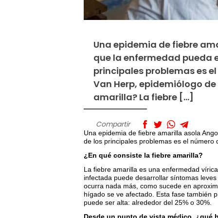
Una epidemia de fiebre ama
que la enfermedad pueda ext
principales problemas es e
Van Herp, epidemiólogo de M
amarilla? La fiebre […]
Compartir
Una epidemia de fiebre amarilla asola Ang
de los principales problemas es el número
¿En qué consiste la fiebre amarilla?
La fiebre amarilla es una enfermedad víric
infectada puede desarrollar síntomas leves 
ocurra nada más, como sucede en aproxima
hígado se ve afectado. Esta fase también p
puede ser alta: alrededor del 25% o 30%.
Desde un punto de vista médico, ¿qué h