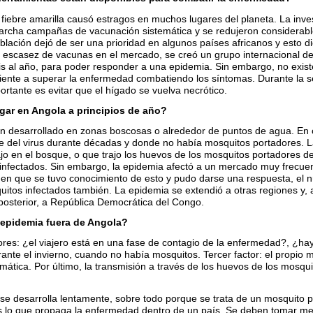
 la fiebre amarilla causó estragos en muchos lugares del planeta. La inv
archa campañas de vacunación sistemática y se redujeron considerable
oblación dejó de ser una prioridad en algunos países africanos y esto 
a escasez de vacunas en el mercado, se creó un grupo internacional d
is al año, para poder responder a una epidemia. Sin embargo, no existe
ciente a superar la enfermedad combatiendo los síntomas. Durante la 
ortante es evitar que el hígado se vuelva necrótico.
ugar en Angola a principios de año?
an desarrollado en zonas boscosas o alrededor de puntos de agua. En 
bre del virus durante décadas y donde no había mosquitos portadores.
jo en el bosque, o que trajo los huevos de los mosquitos portadores de
nfectados. Sin embargo, la epidemia afectó a un mercado muy frecuent
 en que se tuvo conocimiento de esto y pudo darse una respuesta, el
tos infectados también. La epidemia se extendió a otras regiones y, a 
posterior, a República Democrática del Congo.
 epidemia fuera de Angola?
actores: ¿el viajero está en una fase de contagio de la enfermedad?, ¿h
urante el invierno, cuando no había mosquitos. Tercer factor: el propio
mática. Por último, la transmisión a través de los huevos de los mosq
 se desarrolla lentamente, sobre todo porque se trata de un mosquito
as lo que propaga la enfermedad dentro de un país. Se deben tomar m