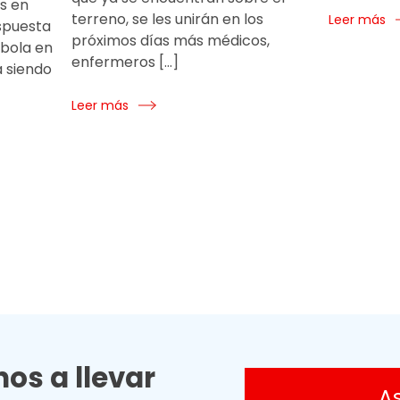
s en
terreno, se les unirán en los
Leer más
espuesta
próximos días más médicos,
Ébola en
enfermeros […]
a siendo
Leer más
os a llevar
A