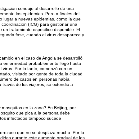
estigación condujo al desarrollo de una
mente las epidemias. Pero a finales del
dio lugar a nuevas epidemias, como la que
e coordinación (ICG) para gestionar una
 un tratamiento específico disponible. El
segunda fase, cuando el virus desaparece y
cambio en el caso de Angola se desarrolló
 La enfermedad probablemente llegó hasta
l virus. Por lo tanto, comenzó con un
ado, visitado por gente de toda la ciudad
 número de casos en personas había
través de los viajeros, se extendió a
ay mosquitos en la zona? En Beijing, por
 mosquito que pica a la persona debe
uitos infectados tampoco sucede
 perezoso que no se desplaza mucho. Por lo
edidas durante este aumento gradual de los