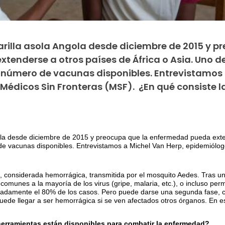
rilla asola Angola desde diciembre de 2015 y p
enderse a otros países de África o Asia. Uno de
l número de vacunas disponibles. Entrevistamos 
édicos Sin Fronteras (MSF). ¿En qué consiste la
ola desde diciembre de 2015 y preocupa que la enfermedad pueda exten
 de vacunas disponibles. Entrevistamos a Michel Van Herp, epidemiól
a, considerada hemorrágica, transmitida por el mosquito Aedes. Tras u
comunes a la mayoría de los virus (gripe, malaria, etc.), o incluso pe
damente el 80% de los casos. Pero puede darse una segunda fase, c
uede llegar a ser hemorrágica si se ven afectados otros órganos. En e
erramientas están disponibles para combatir la enfermedad?