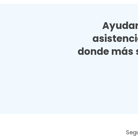
Ayudan
asistenc
donde más s
Seg