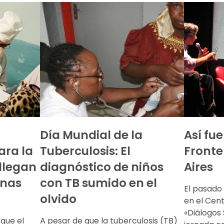
Día Mundial de la
Así fue
ra la
Tuberculosis: El
Fronte
 llegan
diagnóstico de niños
Aires
onas
con TB sumido en el
El pasado
olvido
en el Cent
«Diálogos 
que el
A pesar de que la tuberculosis (TB)