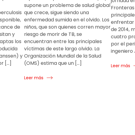
jornada en
supone un problema de salud global
Fronteras
erculosis
que crece, sigue siendo una
principale
sponible,
enfermedad sumida en el olvido. Los
enfrentar 
lcance de
niños, que son quienes corren mayor
de 2014, m
sitan y
riesgo de morir de TB, se
cuatro pr
 aptas los
encuentran entre las principales
por el per
roducida
víctimas de este largo olvido. La
ingeniero 
anssen) y
Organización Mundial de la Salud
r […]
(OMS) estima que un […]
Leer más
Leer más