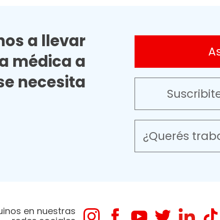
os a llevar
A
ia médica a
e necesita
Suscribit
¿Querés trab
uinos en nuestras