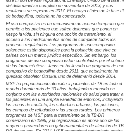
fase III son de vital importancia. El ensayo clínico de la fase III
del delamanid se completó en noviembre de 2013, y sus
resultados se esperan en 2017. El ensayo clínico de la fase III
de bedaquilina, todavía no ha comenzado.
El uso compasivo es un mecanismo de acceso temprano que
permite a los pacientes que sufren dolencias que ponen en
riesgo la vida, sin ninguna otra opción de tratamiento, el
acceso a los medicamentos antes de completar todos los
procesos regulatorios. Los programas de uso compasivo
solamente están disponibles para la población que vive en
países con un marco jurídico específico. Sin embargo, los
programas de uso compasivo están controlados por el criterio
de las farmacéuticas. Janssen ha llevado un programa de uso
compasivo de bedaquilina desde 2011, que actualmente ha
quedado obsoleto; Otsuka, uno de delamanid desde 2014.
MSF ha proporcionado atención a pacientes de TB en todo el
mundo durante más de 30 años, trabajando a menudo en
conjunto con las autoridades nacionales de salud para tratar a
los pacientes en una amplia variedad de entornos, incluyendo
las zonas de conflicto, los suburbios urbanos, las prisiones,
los campos de refugiados y las zonas rurales. Los primeros
programas de MSF para el tratamiento de la TB-DR
comenzaron en 1999, y la organización es ahora uno de los
mayores proveedores no gubernamentales de atención de TB-
DR del mundo. En 2014, MSF proporcionó tratamiento contra