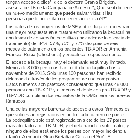
tengan acceso a ellos”, dice la doctora Grania Brigden,
asesora de TB de la Campaña de Acceso. “¿Qué sentido tiene
un nuevo medicamento que puede salvar vidas si las
personas que lo necesitan no tienen acceso a él?”.
Los datos de los proyectos de MSF y otros lugares muestran
una mejor respuesta en el tratamiento utilizando la bedaquilina,
con tasas de conversión de cultivo (indicador de la eficacia del
tratamiento) del 84%, 97%, 75% y 77% después de seis
meses de tratamiento en los pacientes TB-XDR en Armenia,
Francia, Rusia (Chechenia) y Sudáfrica respectivamente.
El acceso a la bedaquilina y el delamanid está muy limitado.
Menos de 3.000 personas han recibido bedaquilina hasta
noviembre de 2015. Solo unas 100 personas han recibido
delamanid a través de los programas de uso compasivo.
Estos números son patéticos considerando que unas 48.000
personas con TB-XDR y al menos el doble con pre-TB-XDR y
TB-MDR cumplirían los requisitos de la OMS para los nuevos
fármacos.
Una de las mayores barreras de acceso a estos fármacos es
que solo están registrados en un limitado número de países.
La bedaquilina solo está registrada en siete de los 27 países
más afectados por TB-MDR, y el delamanid en solo cuatro, y
ninguno de ellos está entre los países con mayor incidencia
(Japón, Alemania, Gran Bretaña y Corea del Sur). El