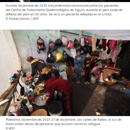
Guinea, diciembre de 2023 Una enfermera caminando entre los pacientes
del Centro de Tratamiento Epidemiológico de Siguiri, durante el peor brote de
difteria del país en 30 años. Se ve a un paciente reflejado en el cristal.
© Andrej Ivanov / MSF
Palestina, diciembre de 2023 27 de diciembre: Las calles de Rafah, al sur de
Gaza, están llenas de personas que buscan construir refugios.
© MSF