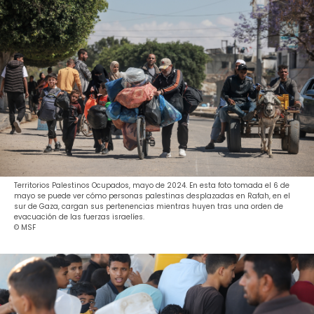
Territorios Palestinos Ocupados, mayo de 2024. En esta foto tomada el 6 de
mayo se puede ver cómo personas palestinas desplazadas en Rafah, en el
sur de Gaza, cargan sus pertenencias mientras huyen tras una orden de
evacuación de las fuerzas israelíes.
© MSF