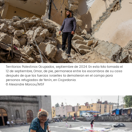
Territorios Palestinos Ocupados, septiembre de 2024. En esta foto tomada el
12 de septiembre, Omar, de pie, permanece entre los escombros de su casa
después de que las fuerzas israelíes la demolieran en el campo para
personas refugiadas de Yenín, en Cisjordania.
© Alexandre Marcou/MSF