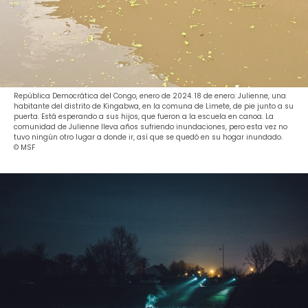
República Democrática del Congo, enero de 2024. 18 de enero: Julienne, una
habitante del distrito de Kingabwa, en la comuna de Limete, de pie junto a su
puerta. Está esperando a sus hijos, que fueron a la escuela en canoa. La
comunidad de Julienne lleva años sufriendo inundaciones, pero esta vez no
tuvo ningún otro lugar a donde ir, así que se quedó en su hogar inundado.
© MSF