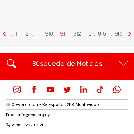
<
>
1
2
…
910
911
912
…
915
916
Búsqueda de Noticias
Cowork Latam- Bv. España 2253, Montevideo
Email:
info@msf.org.uy
Socios: 2929 2121