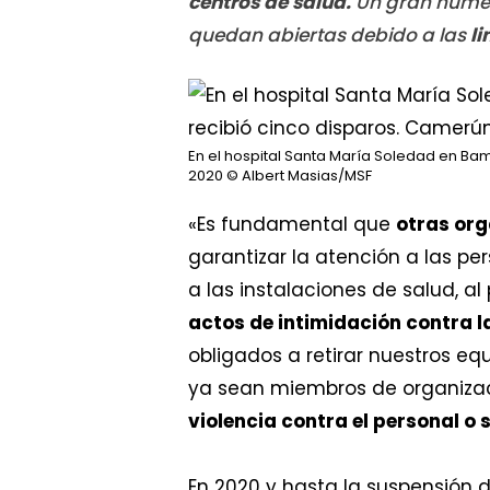
centros de salud.
Un gran númer
quedan abiertas debido a las
li
En el hospital Santa María Soledad en Ba
2020
© Albert Masias/MSF
«Es fundamental que
otras org
garantizar la atención a las pe
a las instalaciones de salud, a
actos de intimidación contra l
obligados a retirar nuestros eq
ya sean miembros de organizac
violencia contra el personal o
En 2020 y hasta la suspensión d