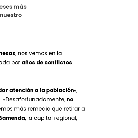
meses más
nuestro
unesas
, nos vemos en la
tada por
años de conflictos
dar atención a la población
«,
l. «Desafortunadamente,
no
emos más remedio que retirar a
n Bamenda
, la capital regional,