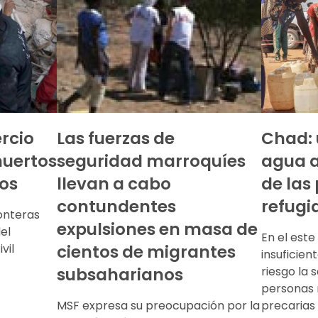
ercio
Las fuerzas de
Chad: 
muertos
seguridad marroquíes
agua 
ños
llevan a cabo
de las
contundentes
refugi
onteras
expulsiones en masa de
el
En el este
vil
cientos de migrantes
insuficien
subsaharianos
riesgo la 
personas 
MSF expresa su preocupación por la
precarias