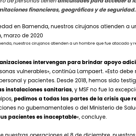
o de personas tienen
dificultades para acceder a l
mitaciones financieras, geográficas y de seguridad
menda, nuestros cirujanos atienden a un hombre que fue atacado y 
anizaciones intervengan para brindar apoyo adic
rsonas vulnerables», continúa Lampaert. «Esto debe 
l personal y pacientes. Desde 2018, hemos sido test
as instalaciones sanitarias
, y MSF no fue la excepc
uipos,
pedimos a todas las partes de la crisis que r
iones no gubernamentales o del Ministerio de Salu
 sus pacientes es inaceptable
«, concluye.
e nuestras operaciones el 8 de diciembre, nuestros