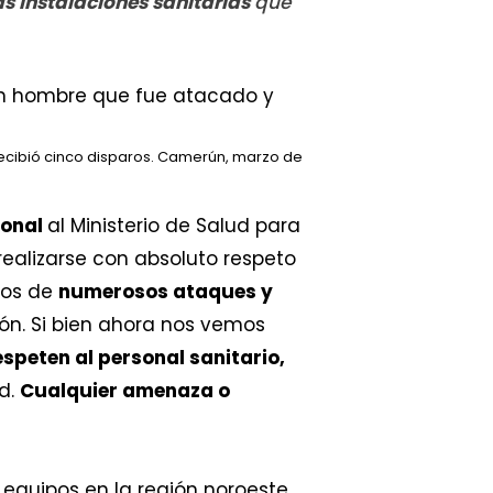
as instalaciones sanitarias
que
.
recibió cinco disparos. Camerún, marzo de
ional
al Ministerio de Salud para
realizarse con absoluto respeto
igos de
numerosos ataques y
ión. Si bien ahora nos vemos
espeten al personal sanitario,
d.
Cualquier amenaza o
 equipos en la región noroeste