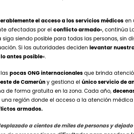
erablemente el acceso a los servicios médicos
en 
te afectadas por el
conflicto armado
«, continúa 
siga siendo posible para todas las personas, sin d
tuación. Si las autoridades deciden
levantar nuestr
lo antes posible
«.
 las
pocas ONG internacionales
que brinda atenció
oeste de Camerún
y gestiona el
único servicio de 
na de forma gratuita en la zona. Cada año,
decenas
 una región donde el acceso a la atención médica 
flictos armados.
 desplazado a cientos de miles de personas y dejad