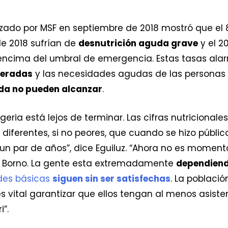
zado por MSF en septiembre de 2018 mostró que el 8
e 2018 sufrían de
desnutrición aguda grave
y el 2
ncima del umbral de emergencia. Estas tasas ala
peradas
y las necesidades agudas de las personas
uda no pueden alcanzar
.
geria está lejos de terminar. Las cifras nutricion
iferentes, si no peores, que cuando se hizo público 
un par de años”, dice Eguiluz. “Ahora no es momento
 Borno. La gente esta extremadamente
dependiend
des básicas
siguen sin ser satisfechas
. La població
s vital garantizar que ellos tengan al menos asist
”.