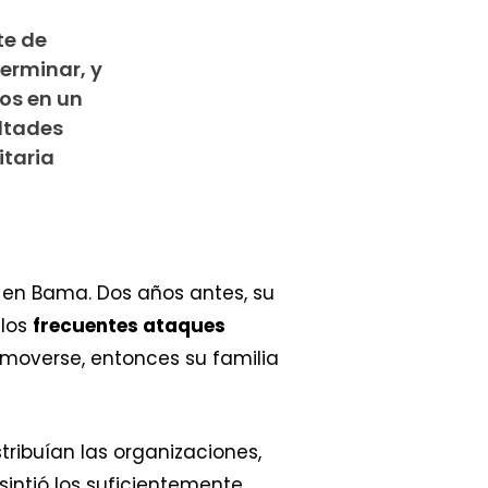
te de
terminar, y
os en un
ultades
itaria
en Bama. Dos años antes, su
 los
frecuentes ataques
moverse, entonces su familia
tribuían las organizaciones,
sintió los suficientemente