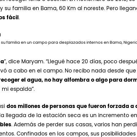
o y su familia en Bama, 60 Km al noreste. Pero lleg
s fácil
.
y su familia en un campo para desplazados internos en Bama, Nigeria
da
”, dice Maryam. “Llegué hace 20 días, poco despu
llevó a cabo en el campo. No recibo nada desde que
 recoger el agua, no hay alfombra o algo para dorm
 mi espalda”.
asi
dos millones de personas que fueron forzada a d
la llegada de la estación seca es un incremento en 
bles
. Además de perder sus casas, varios han perd
olentos. Confinados en los campos, sus posibilida