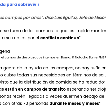
da para sobrevivir
.
s campos por años”, dice Luis Eguiluz, Jefe de Misión
rse fuera de los campos, lo que les impide mantener
r a sus casas por el
conflicto continuo
”.
n el campo de desplazados internos en Bama.
© Natacha Buhler/MSF
a gente de la ayuda en los campos, no hay suficien
o cubre todas sus necesidades en términos de salud
visto que la distribución de comida se ha reducido; 
as están en campos de transito
esperando ser aloja
onas recién llegadas a veces duermen debajo de l
 con otras 70 personas
durante meses y meses
”.