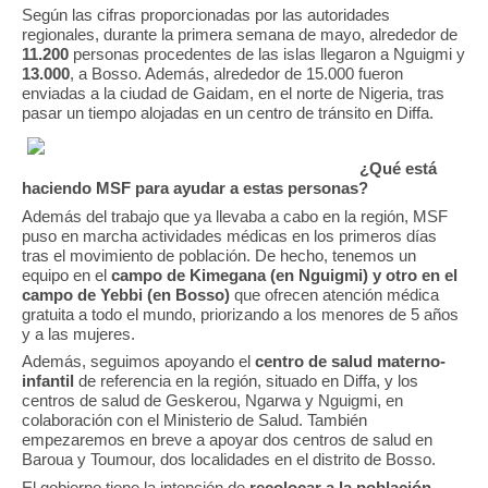
Según las cifras proporcionadas por las autoridades
regionales, durante la primera semana de mayo, alrededor de
11.200
personas procedentes de las islas llegaron a Nguigmi y
13.000
, a Bosso. Además, alrededor de 15.000 fueron
enviadas a la ciudad de Gaidam, en el norte de Nigeria, tras
pasar un tiempo alojadas en un centro de tránsito en Diffa.
¿Qué está
haciendo MSF para ayudar a estas personas?
Además del trabajo que ya llevaba a cabo en la región, MSF
puso en marcha actividades médicas en los primeros días
tras el movimiento de población. De hecho, tenemos un
equipo en el
campo de Kimegana (en Nguigmi) y otro en el
campo de Yebbi (en Bosso)
que ofrecen atención médica
gratuita a todo el mundo, priorizando a los menores de 5 años
y a las mujeres.
Además, seguimos apoyando el
centro de salud materno-
infantil
de referencia en la región, situado en Diffa, y los
centros de salud de Geskerou, Ngarwa y Nguigmi, en
colaboración con el Ministerio de Salud. También
empezaremos en breve a apoyar dos centros de salud en
Baroua y Toumour, dos localidades en el distrito de Bosso.
El gobierno tiene la intención de
recolocar a la población