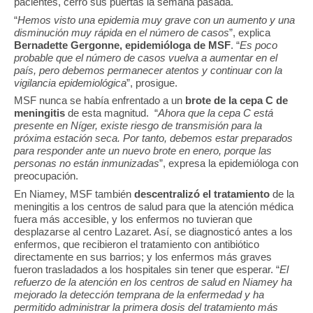
pacientes, cerró sus puertas la semana pasada.
“
Hemos visto una epidemia muy grave con un aumento y una
disminución muy rápida en el número de casos
”, explica
Bernadette Gergonne, epidemióloga de MSF
. “
Es poco
probable que el número de casos vuelva a aumentar en el
país, pero debemos permanecer atentos y continuar con la
vigilancia epidemiológica
”, prosigue.
MSF nunca se había enfrentado a un
brote de la cepa C de
meningitis
de esta magnitud. “
Ahora que la cepa C está
presente en Níger, existe riesgo de transmisión para la
próxima estación seca. Por tanto, debemos estar preparados
para responder ante un nuevo brote en enero, porque las
personas no están inmunizadas
”, expresa la epidemióloga con
preocupación.
En Niamey, MSF también
descentralizó el tratamiento
de la
meningitis a los centros de salud para que la atención médica
fuera más accesible, y los enfermos no tuvieran que
desplazarse al centro Lazaret. Así, se diagnosticó antes a los
enfermos, que recibieron el tratamiento con antibiótico
directamente en sus barrios; y los enfermos más graves
fueron trasladados a los hospitales sin tener que esperar. “
El
refuerzo de la atención en los centros de salud en Niamey ha
mejorado la detección temprana de la enfermedad y ha
permitido administrar la primera dosis del tratamiento más